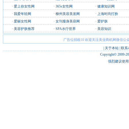
·
爱上你女性网
·
365s女性网
·
健康知识网
·
我爱年轻网
·
柳州美容美发网
·
上海时尚打扮
·
爱丽女性网
·
女刊瘦身美容网
·
爱护肤
·
美容护肤推荐
·
SPA水疗世界
·
美容知识
广告位招租10 欢迎关注美业商机网微信公众
|
关于本站
|
联系
Copyright© 2009-2
强烈建议使用 I