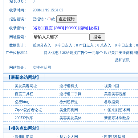
站长ＱＱ：
0
收录时间：
2008/11/19 15:31:05
报告错误：
已报错：(
0
)次
收录查询：
[谷歌]
[百度]
[8603]
[SOSO]
[搜狗]
[必应]
网址搜索：
数据统计：
近30分点入：0 今日点入：0 昨日点入：0 总点入：0 今日点出：0
广告位招租11-------------特大优惠！本站链接广告位一元每个 欢迎关注美业
品和资讯
网站简介：
女性生活网
【最新来访网站】
·
美发美容网址
·
逆行道科技
·
视觉中国
·
百度工具栏
·
逆行道二手网
·
美发美容视频
·
必应bing
·
徐州逆行道
·
谷歌搜索
·
Zippo爱好者论坛
·
美业商机网
·
中国京剧艺术网
·
200532汽车
·
美容美发美体
·
新疆寒冰刺纹身
【相关点出网站】
·
温州时尚网
·
魅力女人网
·
PUPU发型网