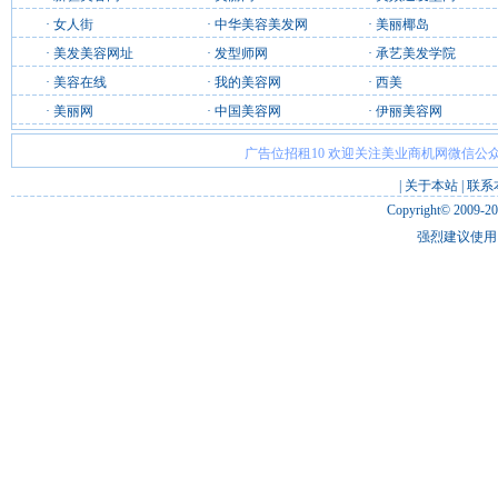
·
女人街
·
中华美容美发网
·
美丽椰岛
·
美发美容网址
·
发型师网
·
承艺美发学院
·
美容在线
·
我的美容网
·
西美
·
美丽网
·
中国美容网
·
伊丽美容网
广告位招租10 欢迎关注美业商机网微信公众
|
关于本站
|
联系
Copyright© 2009-2
强烈建议使用 I