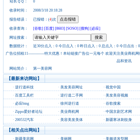
站长ＱＱ：
0
收录时间：
2008/3/18 20:18:28
报告错误：
已报错：(
4
)次
收录查询：
[谷歌]
[百度]
[8603]
[SOSO]
[搜狗]
[必应]
网址搜索：
数据统计：
近30分点入：0 今日点入：0 昨日点入：0 总点入：0 今日点出：0
广告位招租11-------------特大优惠！本站链接广告位一元每个 欢迎关注美业
品和资讯
网站简介：
第一美容网
【最新来访网站】
·
逆行道科技
·
美发美容网址
·
视觉中国
·
百度工具栏
·
逆行道二手网
·
美发美容视频
·
必应bing
·
徐州逆行道
·
谷歌搜索
·
Zippo爱好者论坛
·
美业商机网
·
中国京剧艺术网
·
200532汽车
·
美容美发美体
·
新疆寒冰刺纹身
【相关点出网站】
·
新疆美容网
·
美丽网
·
美频道发型网