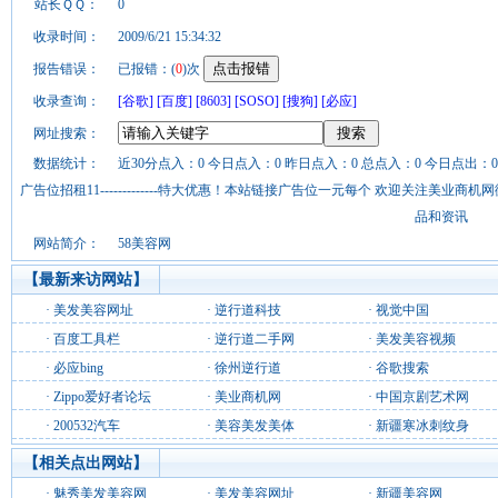
站长ＱＱ：
0
收录时间：
2009/6/21 15:34:32
报告错误：
已报错：(
0
)次
收录查询：
[谷歌]
[百度]
[8603]
[SOSO]
[搜狗]
[必应]
网址搜索：
数据统计：
近30分点入：0 今日点入：0 昨日点入：0 总点入：0 今日点出：0
广告位招租11-------------特大优惠！本站链接广告位一元每个 欢迎关注美业
品和资讯
网站简介：
58美容网
【最新来访网站】
·
美发美容网址
·
逆行道科技
·
视觉中国
·
百度工具栏
·
逆行道二手网
·
美发美容视频
·
必应bing
·
徐州逆行道
·
谷歌搜索
·
Zippo爱好者论坛
·
美业商机网
·
中国京剧艺术网
·
200532汽车
·
美容美发美体
·
新疆寒冰刺纹身
【相关点出网站】
·
魅秀美发美容网
·
美发美容网址
·
新疆美容网