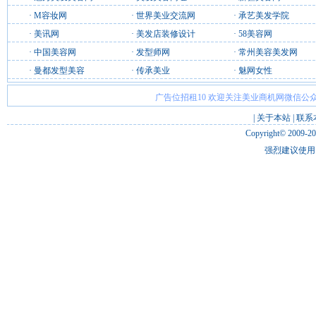
·
M容妆网
·
世界美业交流网
·
承艺美发学院
·
美讯网
·
美发店装修设计
·
58美容网
·
中国美容网
·
发型师网
·
常州美容美发网
·
曼都发型美容
·
传承美业
·
魅网女性
广告位招租10 欢迎关注美业商机网微信公众
|
关于本站
|
联系
Copyright© 2009-2
强烈建议使用 I