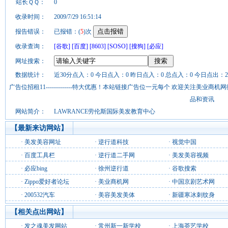
站长ＱＱ：
0
收录时间：
2009/7/29 16:51:14
报告错误：
已报错：(
5
)次
收录查询：
[谷歌]
[百度]
[8603]
[SOSO]
[搜狗]
[必应]
网址搜索：
数据统计：
近30分点入：0 今日点入：0 昨日点入：0 总点入：0 今日点出：2
广告位招租11-------------特大优惠！本站链接广告位一元每个 欢迎关注美业
品和资讯
网站简介：
LAWRANCE劳伦斯国际美发教育中心
【最新来访网站】
·
美发美容网址
·
逆行道科技
·
视觉中国
·
百度工具栏
·
逆行道二手网
·
美发美容视频
·
必应bing
·
徐州逆行道
·
谷歌搜索
·
Zippo爱好者论坛
·
美业商机网
·
中国京剧艺术网
·
200532汽车
·
美容美发美体
·
新疆寒冰刺纹身
【相关点出网站】
·
发之魂美发网站
·
常州新一新学校
·
上海荟艺学校