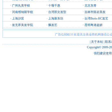
·
广州丸美学校
·
十堰千惠
·
北京东青
·
河南维纳斯学校
·
台湾郭文发型
·
吉林市陈岩美发
·
上海沙宣
·
上海新东坊
·
台湾Boris-HC发艺
·
发无界美发学院
·
飘发艺
·
昆明粤港超妍
广告位招租10 欢迎关注美业商机网微信公众
|
关于本站
|
联系
Copyright© 2009-2
强烈建议使用 I