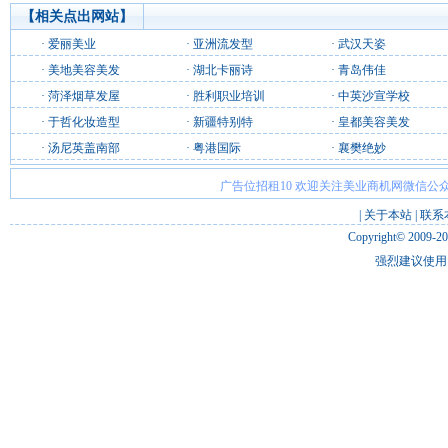
【相关点出网站】
·
爱丽美业
·
亚洲流发型
·
武汉天姿
·
美地美容美发
·
湖北卡丽诗
·
青岛伟佳
·
菏泽烟草发屋
·
胜利职业培训
·
中英沙宣学校
·
于哲化妆造型
·
新疆特别特
·
皇都美容美发
·
汤尼英盖南部
·
粤港国际
·
襄樊绝妙
广告位招租10 欢迎关注美业商机网微信公众
|
关于本站
|
联系
Copyright© 2009-2
强烈建议使用 I