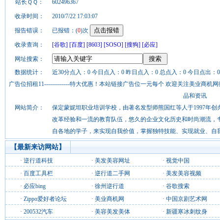
站长ＱＱ：
602496367
收录时间：
2010/7/22 17:03:07
报告错误：
已报错：(
0
)次
收录查询：
[谷歌]
[百度]
[8603]
[SOSO]
[搜狗]
[必应]
网址搜索：
数据统计：
近30分点入：0 今日点入：0 昨日点入：0 总点入：0 今日点出：0
广告位招租11-------------特大优惠！本站链接广告位一元每个 欢迎关注美业
品和资讯
网站简介：
保定蒙妮坦职业培训学校，由著名发型师熊国红等人于1997年
改革经验和一流的教育队伍，悠久的企业文化历史和时尚潮流，
自各地的学子，来实现自我价值，掌握独特技能、实现就业、自
【最新来访网站】
·
逆行道科技
·
美发美容网址
·
视觉中国
·
百度工具栏
·
逆行道二手网
·
美发美容视频
·
必应bing
·
徐州逆行道
·
谷歌搜索
·
Zippo爱好者论坛
·
美业商机网
·
中国京剧艺术网
·
200532汽车
·
美容美发美体
·
新疆寒冰刺纹身