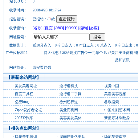
站长ＱＱ：
0
收录时间：
2008/4/28 18:17:24
报告错误：
已报错：(
0
)次
收录查询：
[谷歌]
[百度]
[8603]
[SOSO]
[搜狗]
[必应]
网址搜索：
数据统计：
近30分点入：0 今日点入：0 昨日点入：0 总点入：0 今日点出：0
广告位招租11-------------特大优惠！本站链接广告位一元每个 欢迎关注美业
品和资讯
网站简介：
西安栗红强
【最新来访网站】
·
美发美容网址
·
逆行道科技
·
视觉中国
·
百度工具栏
·
逆行道二手网
·
美发美容视频
·
必应bing
·
徐州逆行道
·
谷歌搜索
·
Zippo爱好者论坛
·
美业商机网
·
中国京剧艺术网
·
200532汽车
·
美容美发美体
·
新疆寒冰刺纹身
【相关点出网站】
·
指舞美甲培训
·
湖南怀化亿美达
·
汤尼英盖南部