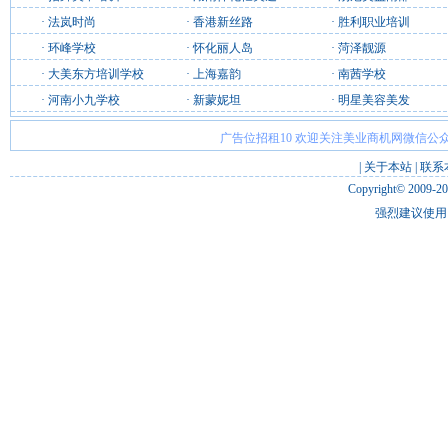
·
法岚时尚
·
香港新丝路
·
胜利职业培训
·
环峰学校
·
怀化丽人岛
·
菏泽靓源
·
大美东方培训学校
·
上海嘉韵
·
南茜学校
·
河南小九学校
·
新蒙妮坦
·
明星美容美发
广告位招租10 欢迎关注美业商机网微信公众
|
关于本站
|
联系
Copyright© 2009-2
强烈建议使用 I