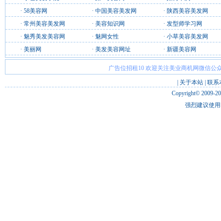
·
58美容网
·
中国美容美发网
·
陕西美容美发网
·
常州美容美发网
·
美容知识网
·
发型师学习网
·
魅秀美发美容网
·
魅网女性
·
小草美容美发网
·
美丽网
·
美发美容网址
·
新疆美容网
广告位招租10 欢迎关注美业商机网微信公众
|
关于本站
|
联系
Copyright© 2009-2
强烈建议使用 I