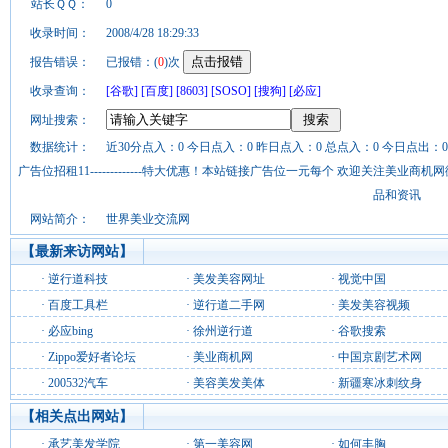
站长ＱＱ：
0
收录时间：
2008/4/28 18:29:33
报告错误：
已报错：(
0
)次
收录查询：
[谷歌]
[百度]
[8603]
[SOSO]
[搜狗]
[必应]
网址搜索：
数据统计：
近30分点入：0 今日点入：0 昨日点入：0 总点入：0 今日点出：0
广告位招租11-------------特大优惠！本站链接广告位一元每个 欢迎关注美业
品和资讯
网站简介：
世界美业交流网
【最新来访网站】
·
逆行道科技
·
美发美容网址
·
视觉中国
·
百度工具栏
·
逆行道二手网
·
美发美容视频
·
必应bing
·
徐州逆行道
·
谷歌搜索
·
Zippo爱好者论坛
·
美业商机网
·
中国京剧艺术网
·
200532汽车
·
美容美发美体
·
新疆寒冰刺纹身
【相关点出网站】
·
承艺美发学院
·
第一美容网
·
如何丰胸