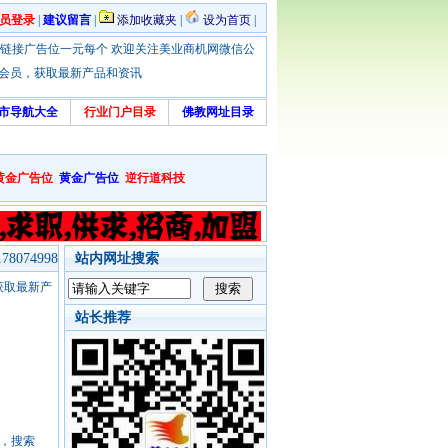
员登录
|
建议留言
|
添加收藏夹
|
设为首页
|
优惠！本站链接广告位一元每个 欢迎关注美业商机网微信公
绑定会员，获取最新产品和资讯
市导航大全
行业门户目录
佛教网址目录
黄金广告位
黄金广告位
逆行道科技
8074998
站内网址搜索
，获取最新产
站长推荐
号，搜索