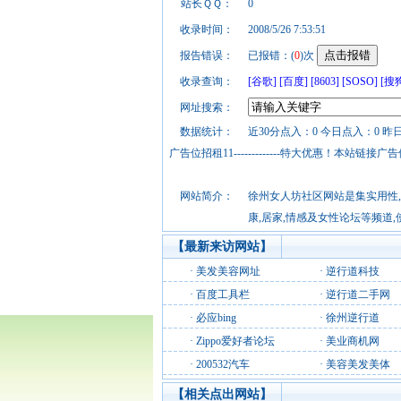
站长ＱＱ：
0
收录时间：
2008/5/26 7:53:51
报告错误：
已报错：(
0
)次
收录查询：
[谷歌]
[百度]
[8603]
[SOSO]
[搜
网址搜索：
数据统计：
近30分点入：0 今日点入：0 昨
广告位招租11-------------特大优惠！本
网站简介：
徐州女人坊社区网站是集实用性,
康,居家,情感及女性论坛等频道
【最新来访网站】
·
美发美容网址
·
逆行道科技
·
百度工具栏
·
逆行道二手网
·
必应bing
·
徐州逆行道
·
Zippo爱好者论坛
·
美业商机网
·
200532汽车
·
美容美发美体
【相关点出网站】