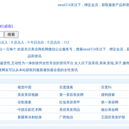
mrmf114关注下，绑定会员，获取最新产品和
狗]
[必应]
日点入：0 总点入：0 今日点出：0 总点出：112
站链接广告位一元每个 欢迎关注美业商机网微信公众服务号，搜索mrmf114关注下，绑定会员
品和资讯
鉴赏性,互动性为一体的徐州女性专业的资讯平台.女人坊下设美容,美体,彩妆,亲子,服饰
,使网友可以从本站获取到最新最快最全面的女性资讯
·
视觉中国
·
百度搜索
·
百度Hi
·
美发美容视频
·
第一美容美发网
·
搜狗搜索
·
谷歌搜索
·
红妆美容美甲
·
第一美容网
·
中国京剧艺术网
·
美容美发用品
·
烟台美妆网
·
新疆寒冰刺纹身
·
广西电信
·
王国庆美发护肤