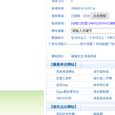
站长ＱＱ：
0
收录时间：
2008/8/14 18:01:54
报告错误：
已报错：(
0
)次
收录查询：
[谷歌]
[百度]
[8603]
[SOSO]
[搜
网址搜索：
数据统计：
近30分点入：0 今日点入：0 昨
广告位招租11-------------特大优惠！本
网站简介：
健康生活 美体美肤
【最新来访网站】
·
美发美容网址
·
逆行道科技
·
百度工具栏
·
逆行道二手网
·
必应bing
·
徐州逆行道
·
Zippo爱好者论坛
·
美业商机网
·
200532汽车
·
美容美发美体
【相关点出网站】
·
亮闪闪女性网
·
靓妆网