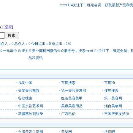
mrmf114关注下，绑定会员，获取最新产品和
狗]
[必应]
日点入：0 总点入：0 今日点出：0 总点出：139
站链接广告位一元每个 欢迎关注美业商机网微信公众服务号，搜索mrmf114关注下，绑定会员
品和资讯
·
视觉中国
·
百度搜索
·
百度Hi
·
美发美容视频
·
第一美容美发网
·
搜狗搜索
·
谷歌搜索
·
红妆美容美甲
·
第一美容网
·
中国京剧艺术网
·
美容美发用品
·
烟台美妆网
·
新疆寒冰刺纹身
·
广西电信
·
王国庆美发护肤
·
台湾美发生活网
·
美梨网
·
祛痘吧