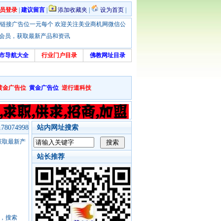
员登录
|
建议留言
|
添加收藏夹
|
设为首页
|
优惠！本站链接广告位一元每个 欢迎关注美业商机网微信公
绑定会员，获取最新产品和资讯
市导航大全
行业门户目录
佛教网址目录
黄金广告位
黄金广告位
逆行道科技
8074998
站内网址搜索
，获取最新产
站长推荐
号，搜索