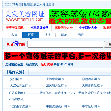
2026年8月5日 星期三 农历六月廿三日
美容美发商机
汽车品牌资讯
高校网址大全
少年网址大全
政府
谷歌
百度
搜搜
网址
图片
您目前的位置：
站点首页
→
足疗洗浴
共有[46]个网站
【足疗洗浴】
扬州网
⊙
上海水磨网
⊙
泳池沐浴网
⊙
大汉松骨足疗
⊙
清风明月足疗
⊙
天御古典足道
⊙
广告位招租11-------------特大优惠！本站链接广告位一元每个 欢迎关注
产品和资讯
北京桑拿洗浴
⊙
中国洗浴设计网
⊙
中华足疗网
⊙