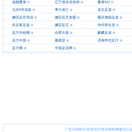
成都桑拿
⊙
辽宁省沐浴休闲
⊙
桑拿942
⊙
北京8号温泉
⊙
摩力圣汇
⊙
若石足道
⊙
娜莎足艺培训
⊙
娜莎足艺加盟
⊙
重庆溯源足道
⊙
尚百客足道
⊙
娜莎足艺
⊙
华佗养生堂
⊙
足疗学校网
⊙
合肥大新
⊙
麒麟足道
⊙
足疗中国
⊙
藏蒸堂
⊙
济南华佗足疗
⊙
足疗网
⊙
中国足浴网
⊙
广告位招租10 欢迎关注美业商机网微信公众