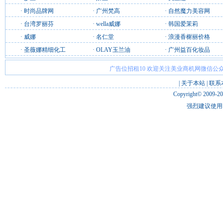
·
时尚品牌网
·
广州梵高
·
自然魔力美容网
·
台湾罗丽芬
·
wella威娜
·
韩国爱茉莉
·
威娜
·
名仁堂
·
浪漫香榭丽价格
·
圣薇娜精细化工
·
OLAY玉兰油
·
广州益百化妆品
广告位招租10 欢迎关注美业商机网微信公众
|
关于本站
|
联系
Copyright© 2009-2
强烈建议使用 I