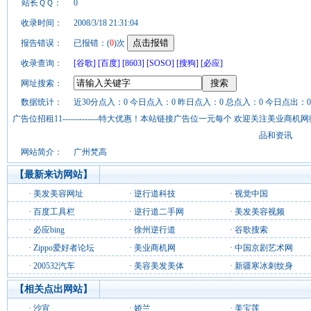
站长ＱＱ：
0
收录时间：
2008/3/18 21:31:04
报告错误：
已报错：(
0
)次
收录查询：
[谷歌]
[百度]
[8603]
[SOSO]
[搜狗]
[必应]
网址搜索：
数据统计：
近30分点入：0 今日点入：0 昨日点入：0 总点入：0 今日点出：0
广告位招租11-------------特大优惠！本站链接广告位一元每个 欢迎关注美业
品和资讯
网站简介：
广州梵高
【最新来访网站】
·
美发美容网址
·
逆行道科技
·
视觉中国
·
百度工具栏
·
逆行道二手网
·
美发美容视频
·
必应bing
·
徐州逆行道
·
谷歌搜索
·
Zippo爱好者论坛
·
美业商机网
·
中国京剧艺术网
·
200532汽车
·
美容美发美体
·
新疆寒冰刺纹身
【相关点出网站】
·
沙宣
·
娇兰
·
美宝莲