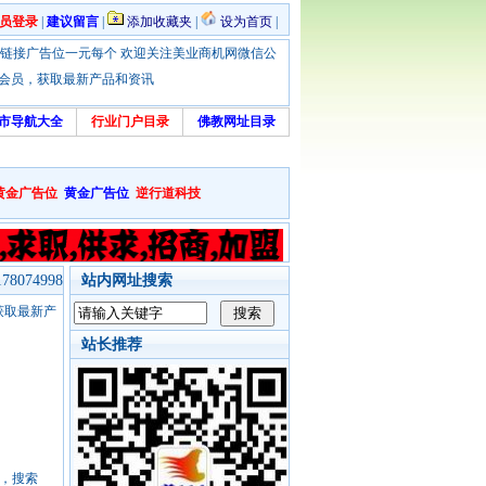
员登录
|
建议留言
|
添加收藏夹
|
设为首页
|
优惠！本站链接广告位一元每个 欢迎关注美业商机网微信公
绑定会员，获取最新产品和资讯
市导航大全
行业门户目录
佛教网址目录
黄金广告位
黄金广告位
逆行道科技
8074998
站内网址搜索
，获取最新产
站长推荐
号，搜索