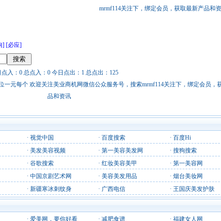
mrmf114关注下，绑定会员，获取最新产品和
狗]
[必应]
日点入：0 总点入：0 今日点出：1 总点出：125
站链接广告位一元每个 欢迎关注美业商机网微信公众服务号，搜索mrmf114关注下，绑定会员
品和资讯
·
视觉中国
·
百度搜索
·
百度Hi
·
美发美容视频
·
第一美容美发网
·
搜狗搜索
·
谷歌搜索
·
红妆美容美甲
·
第一美容网
·
中国京剧艺术网
·
美容美发用品
·
烟台美妆网
·
新疆寒冰刺纹身
·
广西电信
·
王国庆美发护肤
·
爱美网，要你好看
·
减肥食谱
·
福建女人网