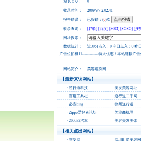
站长ＱＱ：
0
收录时间：
2009/9/7 2:02:41
报告错误：
已报错：(
0
)次
收录查询：
[谷歌]
[百度]
[8603]
[SOSO]
[搜
网址搜索：
数据统计：
近30分点入：0 今日点入：0 昨
广告位招租11-------------特大优惠！本
网站简介：
美容瘦身网
【最新来访网站】
·
逆行道科技
·
美发美容网址
·
百度工具栏
·
逆行道二手网
·
必应bing
·
徐州逆行道
·
Zippo爱好者论坛
·
美业商机网
·
200532汽车
·
美容美发美体
【相关点出网站】
·
雪梨网
·
深圳时尚美容网