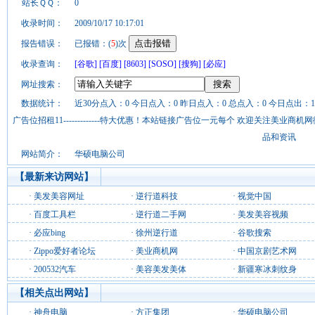
站长ＱＱ：
0
收录时间：
2009/10/17 10:17:01
报告错误：
已报错：(
5
)次
收录查询：
[谷歌]
[百度]
[8603]
[SOSO]
[搜狗]
[必应]
网址搜索：
数据统计：
近30分点入：0 今日点入：0 昨日点入：0 总点入：0 今日点出：1
广告位招租11-------------特大优惠！本站链接广告位一元每个 欢迎关注美业
品和资讯
网站简介：
华硕电脑公司
【最新来访网站】
·
美发美容网址
·
逆行道科技
·
视觉中国
·
百度工具栏
·
逆行道二手网
·
美发美容视频
·
必应bing
·
徐州逆行道
·
谷歌搜索
·
Zippo爱好者论坛
·
美业商机网
·
中国京剧艺术网
·
200532汽车
·
美容美发美体
·
新疆寒冰刺纹身
【相关点出网站】
·
神舟电脑
·
方正集团
·
华硕电脑公司