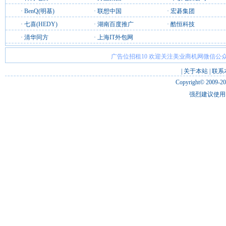
·
BenQ(明基)
·
联想中国
·
宏碁集团
·
七喜(HEDY)
·
湖南百度推广
·
酷恒科技
·
清华同方
·
上海IT外包网
广告位招租10 欢迎关注美业商机网微信公众
|
关于本站
|
联系
Copyright© 2009-2
强烈建议使用 I