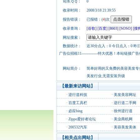
站长ＱＱ：
0
收录时间：
2008/3/18 21:39:55
报告错误：
已报错：(
4
)次
收录查询：
[谷歌]
[百度]
[8603]
[SOSO]
[搜
网址搜索：
数据统计：
近30分点入：0 今日点入：0 昨
广告位招租11-------------特大优惠！本
网站简介：
简单好用的又免费的美容美发专业
美发行业,无需安装升级
【最新来访网站】
·
逆行道科技
·
美发美容网址
·
百度工具栏
·
逆行道二手网
·
必应bing
·
徐州逆行道
·
Zippo爱好者论坛
·
美业商机网
·
200532汽车
·
美容美发美体
【相关点出网站】