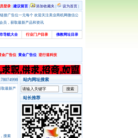
员登录
|
建议留言
|
添加收藏夹
|
设为首页
|
优惠！本站链接广告位一元每个 欢迎关注美业商机网微信公
绑定会员，获取最新产品和资讯
市导航大全
行业门户目录
佛教网址目录
黄金广告位
黄金广告位
逆行道科技
8074998
站内网址搜索
，获取最新产
站长推荐
号，搜索