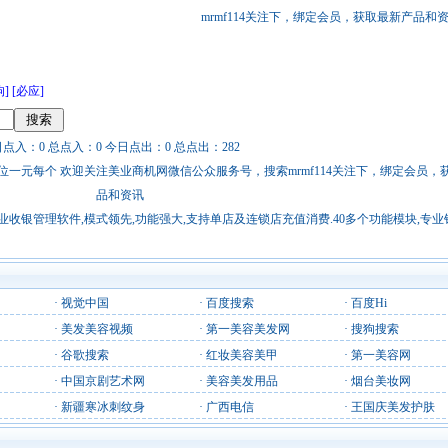
mrmf114关注下，绑定会员，获取最新产品和
狗]
[必应]
日点入：0 总点入：0 今日点出：0 总点出：282
站链接广告位一元每个 欢迎关注美业商机网微信公众服务号，搜索mrmf114关注下，绑定会员
品和资讯
收银管理软件,模式领先,功能强大,支持单店及连锁店充值消费.40多个功能模块,专业
·
视觉中国
·
百度搜索
·
百度Hi
·
美发美容视频
·
第一美容美发网
·
搜狗搜索
·
谷歌搜索
·
红妆美容美甲
·
第一美容网
·
中国京剧艺术网
·
美容美发用品
·
烟台美妆网
·
新疆寒冰刺纹身
·
广西电信
·
王国庆美发护肤