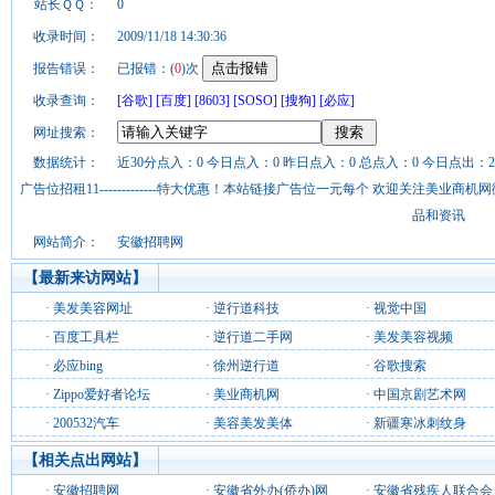
站长ＱＱ：
0
收录时间：
2009/11/18 14:30:36
报告错误：
已报错：(
0
)次
收录查询：
[谷歌]
[百度]
[8603]
[SOSO]
[搜狗]
[必应]
网址搜索：
数据统计：
近30分点入：0 今日点入：0 昨日点入：0 总点入：0 今日点出：2
广告位招租11-------------特大优惠！本站链接广告位一元每个 欢迎关注美业
品和资讯
网站简介：
安徽招聘网
【最新来访网站】
·
美发美容网址
·
逆行道科技
·
视觉中国
·
百度工具栏
·
逆行道二手网
·
美发美容视频
·
必应bing
·
徐州逆行道
·
谷歌搜索
·
Zippo爱好者论坛
·
美业商机网
·
中国京剧艺术网
·
200532汽车
·
美容美发美体
·
新疆寒冰刺纹身
【相关点出网站】
·
安徽招聘网
·
安徽省外办(侨办)网
·
安徽省残疾人联合会