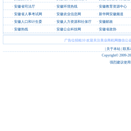
·
安徽省司法厅
·
安徽环境热线
·
安徽教育资源中心
·
安徽省人事考试网
·
安徽农业信息网
·
新华网安徽频道
·
安徽人口和计生委
·
安徽人力资源和社保厅
·
安徽邮政
·
安徽热线
·
安徽公众科技网
·
安徽省政协
广告位招租10 欢迎关注美业商机网微信公众
|
关于本站
|
联系
Copyright© 2009-2
强烈建议使用 I