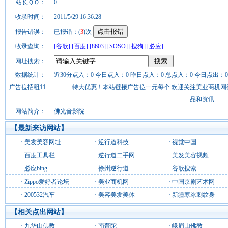
站长ＱＱ：
0
收录时间：
2011/5/29 16:36:28
报告错误：
已报错：(
3
)次
收录查询：
[谷歌]
[百度]
[8603]
[SOSO]
[搜狗]
[必应]
网址搜索：
数据统计：
近30分点入：0 今日点入：0 昨日点入：0 总点入：0 今日点出：0
广告位招租11-------------特大优惠！本站链接广告位一元每个 欢迎关注美业
品和资讯
网站简介：
佛光音影院
【最新来访网站】
·
美发美容网址
·
逆行道科技
·
视觉中国
·
百度工具栏
·
逆行道二手网
·
美发美容视频
·
必应bing
·
徐州逆行道
·
谷歌搜索
·
Zippo爱好者论坛
·
美业商机网
·
中国京剧艺术网
·
200532汽车
·
美容美发美体
·
新疆寒冰刺纹身
【相关点出网站】
·
九华山佛教
·
南普陀
·
峨眉山佛教