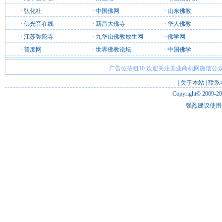
·
弘化社
·
中国佛网
·
山东佛教
·
佛光音在线
·
新昌大佛寺
·
华人佛教
·
江苏弥陀寺
·
九华山佛教放生网
·
佛学网
·
普度网
·
世界佛教论坛
·
中国佛学
广告位招租10 欢迎关注美业商机网微信公众
|
关于本站
|
联系
Copyright© 2009-2
强烈建议使用 I