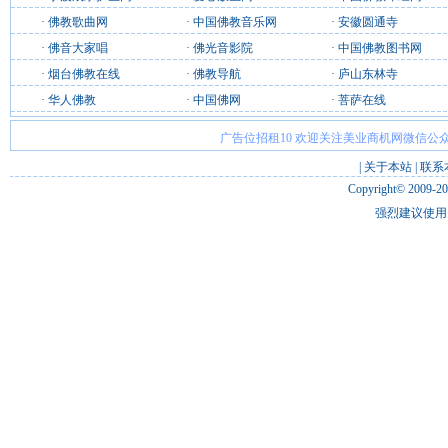
·
佛教歌曲网
·
中国佛教音乐网
·
安徽圆通寺
·
佛音大家唱
·
佛光音影院
·
中国佛教图书网
·
烟台佛教在线
·
佛教导航
·
庐山东林寺
·
华人佛教
·
中国佛网
·
菩萨在线
广告位招租10 欢迎关注美业商机网微信公众
|
关于本站
|
联系
Copyright© 2009-2
强烈建议使用 I