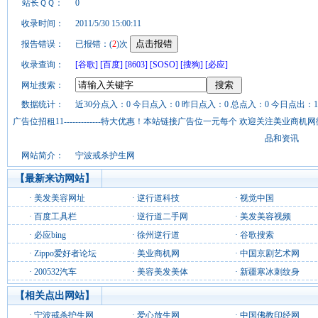
站长ＱＱ：
0
收录时间：
2011/5/30 15:00:11
报告错误：
已报错：(
2
)次
收录查询：
[谷歌]
[百度]
[8603]
[SOSO]
[搜狗]
[必应]
网址搜索：
数据统计：
近30分点入：0 今日点入：0 昨日点入：0 总点入：0 今日点出：1
广告位招租11-------------特大优惠！本站链接广告位一元每个 欢迎关注美业
品和资讯
网站简介：
宁波戒杀护生网
【最新来访网站】
·
美发美容网址
·
逆行道科技
·
视觉中国
·
百度工具栏
·
逆行道二手网
·
美发美容视频
·
必应bing
·
徐州逆行道
·
谷歌搜索
·
Zippo爱好者论坛
·
美业商机网
·
中国京剧艺术网
·
200532汽车
·
美容美发美体
·
新疆寒冰刺纹身
【相关点出网站】
·
宁波戒杀护生网
·
爱心放生网
·
中国佛教印经网