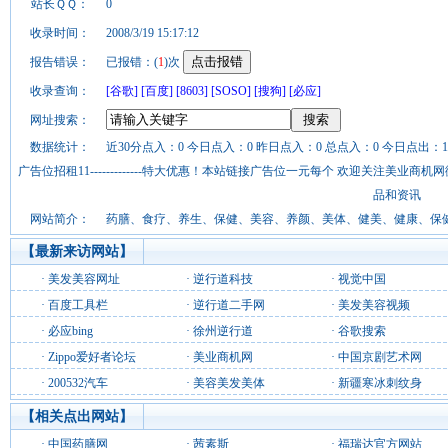
站长ＱＱ：
0
收录时间：
2008/3/19 15:17:12
报告错误：
已报错：(
1
)次
收录查询：
[谷歌]
[百度]
[8603]
[SOSO]
[搜狗]
[必应]
网址搜索：
数据统计：
近30分点入：0 今日点入：0 昨日点入：0 总点入：0 今日点出：1
广告位招租11-------------特大优惠！本站链接广告位一元每个 欢迎关注美业
品和资讯
网站简介：
药膳、食疗、养生、保健、美容、养颜、美体、健美、健康、保
【最新来访网站】
·
美发美容网址
·
逆行道科技
·
视觉中国
·
百度工具栏
·
逆行道二手网
·
美发美容视频
·
必应bing
·
徐州逆行道
·
谷歌搜索
·
Zippo爱好者论坛
·
美业商机网
·
中国京剧艺术网
·
200532汽车
·
美容美发美体
·
新疆寒冰刺纹身
【相关点出网站】
·
中国药膳网
·
茜素斯
·
福瑞达官方网站