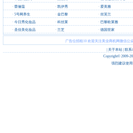
·
蕾俪蔻
·
凯伊秀
·
爱美雅
·
5号网养生
·
金巴黎
·
丝芙兰
·
今日秀化妆品
·
科丝莱
·
巴黎欧莱雅
·
圣佳美化妆品
·
兰芝
·
德国世家
广告位招租10 欢迎关注美业商机网微信公众
|
关于本站
|
联系
Copyright© 2009-2
强烈建议使用 I