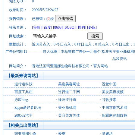
站长ＱＱ：
0
收录时间：
2009/5/5 23:24:27
报告错误：
已报错：(
0
)次
收录查询：
[谷歌]
[百度]
[8603]
[SOSO]
[搜狗]
[必应]
网址搜索：
数据统计：
近30分点入：0 今日点入：0 昨日点入：0 总点入：0 今日点出：1
广告位招租11-------------特大优惠！本站链接广告位一元每个 欢迎关注美业
品和资讯
网站简介：
香港法国玛亚丽娜生物科技有限公司：官方网站
【最新来访网站】
·
逆行道科技
·
美发美容网址
·
视觉中国
·
百度工具栏
·
逆行道二手网
·
美发美容视频
·
必应bing
·
徐州逆行道
·
谷歌搜索
·
Zippo爱好者论坛
·
美业商机网
·
中国京剧艺术网
·
200532汽车
·
美容美发美体
·
新疆寒冰刺纹身
【相关点出网站】
·
玛亚丽娜生物
·
爱爽
·
圣媛坊