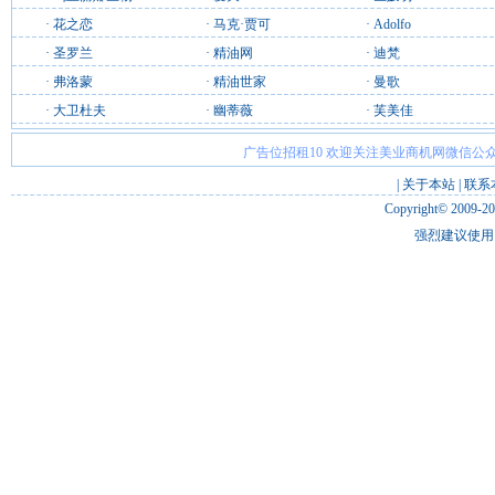
·
花之恋
·
马克·贾可
·
Adolfo
·
圣罗兰
·
精油网
·
迪梵
·
弗洛蒙
·
精油世家
·
曼歌
·
大卫杜夫
·
幽蒂薇
·
芙美佳
广告位招租10 欢迎关注美业商机网微信公众
|
关于本站
|
联系
Copyright© 2009-2
强烈建议使用 I