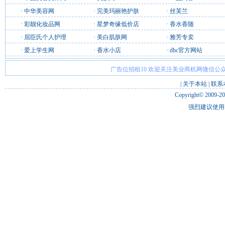
·
中华美容网
·
完美玛丽艳护肤
·
丝芙兰
·
彩靓化妆品网
·
星梦奇缘低价店
·
香水香随
·
屈臣氏个人护理
·
美白肌肤网
·
雅芳专卖
·
爱上学生网
·
香水小店
·
dhc官方网站
广告位招租10 欢迎关注美业商机网微信公众
|
关于本站
|
联系
Copyright© 2009-2
强烈建议使用 I