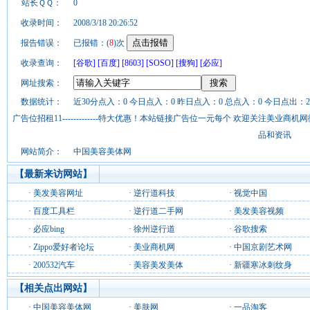
站长ＱＱ：
0
收录时间：
2008/3/18 20:26:52
报告错误：
已报错：(
8
)次
收录查询：
[谷歌]
[百度]
[8603]
[SOSO]
[搜狗]
[必应]
网址搜索：
数据统计：
近30分点入：0 今日点入：0 昨日点入：0 总点入：0 今日点出：2
广告位招租11-------------特大优惠！本站链接广告位一元每个 欢迎关注美业
品和资讯
网站简介：
中国美容美体网
【最新来访网站】
·
美发美容网址
·
逆行道科技
·
视觉中国
·
百度工具栏
·
逆行道二手网
·
美发美容视频
·
必应bing
·
徐州逆行道
·
谷歌搜索
·
Zippo爱好者论坛
·
美业商机网
·
中国京剧艺术网
·
200532汽车
·
美容美发美体
·
新疆寒冰刺纹身
【相关点出网站】
·
中国美容美体网
·
美肤网
·
一品淘客