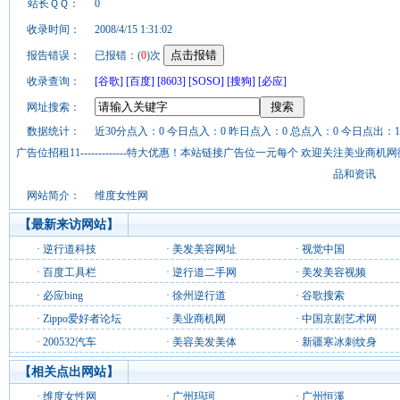
站长ＱＱ：
0
收录时间：
2008/4/15 1:31:02
报告错误：
已报错：(
0
)次
收录查询：
[谷歌]
[百度]
[8603]
[SOSO]
[搜狗]
[必应]
网址搜索：
数据统计：
近30分点入：0 今日点入：0 昨日点入：0 总点入：0 今日点出：1
广告位招租11-------------特大优惠！本站链接广告位一元每个 欢迎关注美业
品和资讯
网站简介：
维度女性网
【最新来访网站】
·
逆行道科技
·
美发美容网址
·
视觉中国
·
百度工具栏
·
逆行道二手网
·
美发美容视频
·
必应bing
·
徐州逆行道
·
谷歌搜索
·
Zippo爱好者论坛
·
美业商机网
·
中国京剧艺术网
·
200532汽车
·
美容美发美体
·
新疆寒冰刺纹身
【相关点出网站】
·
维度女性网
·
广州玛珂
·
广州恒溪