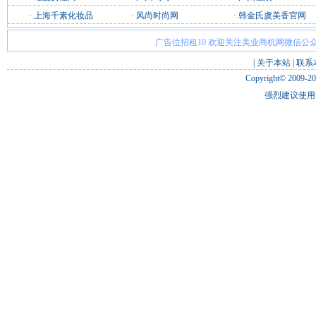
·
上海千素化妆品
·
风尚时尚网
·
韩金氏虞美香官网
广告位招租10 欢迎关注美业商机网微信公众
|
关于本站
|
联系
Copyright© 2009-2
强烈建议使用 I