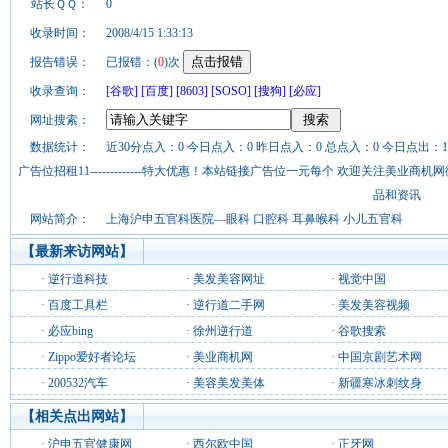
站长ＱＱ：
0
收录时间：
2008/4/15 1:33:13
报告错误：
已报错：(
0
)次
收录查询：
[谷歌]
[百度]
[8603]
[SOSO]
[搜狗]
[必应]
网址搜索：
数据统计：
近30分点入：0 今日点入：0 昨日点入：0 总点入：0 今日点出：1
广告位招租11-------------特大优惠！本站链接广告位一元每个 欢迎关注美业
品和资讯
网站简介：
上海沪申五官科医院—眼科 口腔科 耳鼻喉科 小儿五官科
【最新来访网站】
·
逆行道科技
·
美发美容网址
·
视觉中国
·
百度工具栏
·
逆行道二手网
·
美发美容视频
·
必应bing
·
徐州逆行道
·
谷歌搜索
·
Zippo爱好者论坛
·
美业商机网
·
中国京剧艺术网
·
200532汽车
·
美容美发美体
·
新疆寒冰刺纹身
【相关点出网站】
·
沪申五官健康网
·
西尔欧中国
·
正牙网