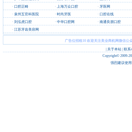
·
口腔正畸
·
上海万众口腔
·
牙医网
·
泉州五官科医院
·
时尚牙医
·
口腔在线
·
刘泓虎口腔
·
中华口腔网
·
南通良朋口腔
·
江苏牙齿美容网
广告位招租10 欢迎关注美业商机网微信公众
|
关于本站
|
联系
Copyright© 2009-2
强烈建议使用 I