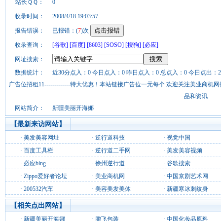
站长ＱＱ：
0
收录时间：
2008/4/18 19:03:57
报告错误：
已报错：(
7
)次
收录查询：
[谷歌]
[百度]
[8603]
[SOSO]
[搜狗]
[必应]
网址搜索：
数据统计：
近30分点入：0 今日点入：0 昨日点入：0 总点入：0 今日点出：2
广告位招租11-------------特大优惠！本站链接广告位一元每个 欢迎关注美业
品和资讯
网站简介：
新疆美丽开海娜
【最新来访网站】
·
美发美容网址
·
逆行道科技
·
视觉中国
·
百度工具栏
·
逆行道二手网
·
美发美容视频
·
必应bing
·
徐州逆行道
·
谷歌搜索
·
Zippo爱好者论坛
·
美业商机网
·
中国京剧艺术网
·
200532汽车
·
美容美发美体
·
新疆寒冰刺纹身
【相关点出网站】
·
新疆美丽开海娜
·
鹏飞包装
·
中国化妆品原料