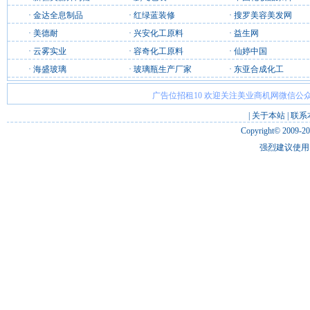
·
金达全息制品
·
红绿蓝装修
·
搜罗美容美发网
·
美德耐
·
兴安化工原料
·
益生网
·
云雾实业
·
容奇化工原料
·
仙婷中国
·
海盛玻璃
·
玻璃瓶生产厂家
·
东亚合成化工
广告位招租10 欢迎关注美业商机网微信公众
|
关于本站
|
联系
Copyright© 2009-2
强烈建议使用 I