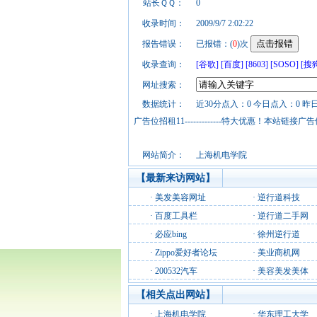
站长ＱＱ：
0
收录时间：
2009/9/7 2:02:22
报告错误：
已报错：(
0
)次
收录查询：
[谷歌]
[百度]
[8603]
[SOSO]
[搜
网址搜索：
数据统计：
近30分点入：0 今日点入：0 昨
广告位招租11-------------特大优惠！本
网站简介：
上海机电学院
【最新来访网站】
·
美发美容网址
·
逆行道科技
·
百度工具栏
·
逆行道二手网
·
必应bing
·
徐州逆行道
·
Zippo爱好者论坛
·
美业商机网
·
200532汽车
·
美容美发美体
【相关点出网站】
·
上海机电学院
·
华东理工大学