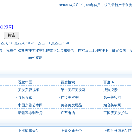
mrmf114关注下，绑定会员，获取最新产品和
狗]
[必应]
日点入：0 总点入：0 今日点出：1 总点出：79
站链接广告位一元每个 欢迎关注美业商机网微信公众服务号，搜索mrmf114关注下，绑定会员
品和资讯
·
视觉中国
·
百度搜索
·
百度Hi
·
美发美容视频
·
第一美容美发网
·
搜狗搜索
·
谷歌搜索
·
红妆美容美甲
·
第一美容网
·
中国京剧艺术网
·
美容美发用品
·
烟台美妆网
·
新疆寒冰刺纹身
·
广西电信
·
王国庆美发护肤
·
上海海事大学
·
上海交通大学
·
上海对外贸易学院