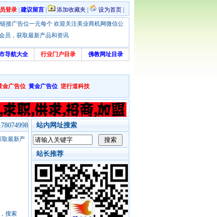
员登录
|
建议留言
|
添加收藏夹
|
设为首页
|
优惠！本站链接广告位一元每个 欢迎关注美业商机网微信公
绑定会员，获取最新产品和资讯
市导航大全
行业门户目录
佛教网址目录
黄金广告位
黄金广告位
逆行道科技
8074998
站内网址搜索
，获取最新产
站长推荐
号，搜索