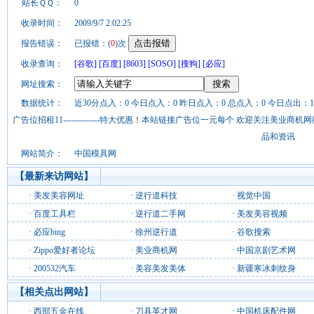
站长ＱＱ：
0
收录时间：
2009/9/7 2:02:25
报告错误：
已报错：(
0
)次
收录查询：
[谷歌]
[百度]
[8603]
[SOSO]
[搜狗]
[必应]
网址搜索：
数据统计：
近30分点入：0 今日点入：0 昨日点入：0 总点入：0 今日点出：1
广告位招租11-------------特大优惠！本站链接广告位一元每个 欢迎关注美业
品和资讯
网站简介：
中国模具网
【最新来访网站】
·
美发美容网址
·
逆行道科技
·
视觉中国
·
百度工具栏
·
逆行道二手网
·
美发美容视频
·
必应bing
·
徐州逆行道
·
谷歌搜索
·
Zippo爱好者论坛
·
美业商机网
·
中国京剧艺术网
·
200532汽车
·
美容美发美体
·
新疆寒冰刺纹身
【相关点出网站】
·
西部五金在线
·
刀具英才网
·
中国机床配件网