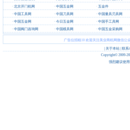
·
北京开门机网
·
中国五金网
·
五金件
·
中国工具网
·
中国刀具网
·
中国量具刃具网
·
中国五金网
·
今日五金网
·
中国手工具网
·
中国阀门咨询网
·
中国模具网
·
中国五金采购网
广告位招租10 欢迎关注美业商机网微信公众
|
关于本站
|
联系
Copyright© 2009-2
强烈建议使用 I