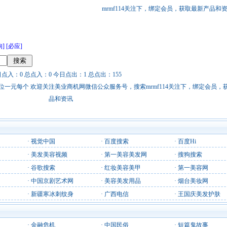
mrmf114关注下，绑定会员，获取最新产品和
狗]
[必应]
日点入：0 总点入：0 今日点出：1 总点出：155
站链接广告位一元每个 欢迎关注美业商机网微信公众服务号，搜索mrmf114关注下，绑定会员
品和资讯
·
视觉中国
·
百度搜索
·
百度Hi
·
美发美容视频
·
第一美容美发网
·
搜狗搜索
·
谷歌搜索
·
红妆美容美甲
·
第一美容网
·
中国京剧艺术网
·
美容美发用品
·
烟台美妆网
·
新疆寒冰刺纹身
·
广西电信
·
王国庆美发护肤
·
金融危机
·
中国民俗
·
短篇鬼故事