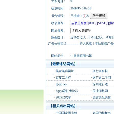
站长ＱＱ：
0
收录时间：
2009/9/7 2:02:28
报告错误：
已报错：(
2
)次
收录查询：
[谷歌]
[百度]
[8603]
[SOSO]
[搜
网址搜索：
数据统计：
近30分点入：0 今日点入：0 昨
广告位招租11-------------特大优惠！本
网站简介：
中国国家图书馆
【最新来访网站】
·
美发美容网址
·
逆行道科技
·
百度工具栏
·
逆行道二手网
·
必应bing
·
徐州逆行道
·
Zippo爱好者论坛
·
美业商机网
·
200532汽车
·
美容美发美体
【相关点出网站】
·
中国国家图书馆
·
各国的植树节