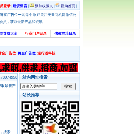
员登录
|
建议留言
|
添加收藏夹
|
设为首页
|
优惠！本站链接广告位一元每个 欢迎关注美业商机网微信公
绑定会员，获取最新产品和资讯
市导航大全
行业门户目录
佛教网址目录
黄金广告位
黄金广告位
逆行道科技
8074998
站内网址搜索
，获取最新产
站长推荐
号，搜索