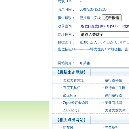
站长ＱＱ：
2
收录时间：
2008/9/30 15:13:35
报告错误：
已报错：(
7
)次
收录查询：
[谷歌]
[百度]
[8603]
[SOSO]
[搜
网址搜索：
数据统计：
近30分点入：0 今日点入：0 昨
广告位招租11-------------特大优惠！本
网站简介：
珀莱雅
【最新来访网站】
·
美发美容网址
·
逆行道科技
·
百度工具栏
·
逆行道二手网
·
必应bing
·
徐州逆行道
·
Zippo爱好者论坛
·
美业商机网
·
200532汽车
·
美容美发美体
【相关点出网站】
·
珀莱雅
·
完美整形