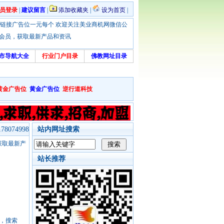
员登录
|
建议留言
|
添加收藏夹
|
设为首页
|
优惠！本站链接广告位一元每个 欢迎关注美业商机网微信公
绑定会员，获取最新产品和资讯
市导航大全
行业门户目录
佛教网址目录
黄金广告位
黄金广告位
逆行道科技
8074998
站内网址搜索
，获取最新产
站长推荐
号，搜索