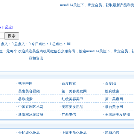
mrmf114关注下，绑定会员，获取最新产品和
狗]
[必应]
日点入：0 总点入：0 今日点出：1 总点出：101
站链接广告位一元每个 欢迎关注美业商机网微信公众服务号，搜索mrmf114关注下，绑定会员
品和资讯
·
视觉中国
·
百度搜索
·
百度Hi
·
美发美容视频
·
第一美容美发网
·
搜狗搜索
·
谷歌搜索
·
红妆美容美甲
·
第一美容网
·
中国京剧艺术网
·
美容美发用品
·
烟台美妆网
·
新疆寒冰刺纹身
·
广西电信
·
王国庆美发护肤
·
金珀姿化妆品
·
上海韦氏化妆品
·
凯斯柏莎