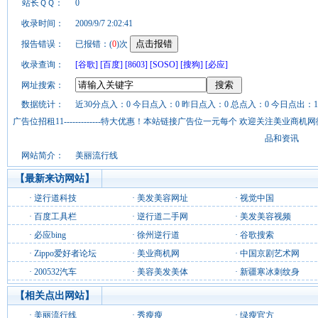
站长ＱＱ：
0
收录时间：
2009/9/7 2:02:41
报告错误：
已报错：(
0
)次
收录查询：
[谷歌]
[百度]
[8603]
[SOSO]
[搜狗]
[必应]
网址搜索：
数据统计：
近30分点入：0 今日点入：0 昨日点入：0 总点入：0 今日点出：1
广告位招租11-------------特大优惠！本站链接广告位一元每个 欢迎关注美业
品和资讯
网站简介：
美丽流行线
【最新来访网站】
·
逆行道科技
·
美发美容网址
·
视觉中国
·
百度工具栏
·
逆行道二手网
·
美发美容视频
·
必应bing
·
徐州逆行道
·
谷歌搜索
·
Zippo爱好者论坛
·
美业商机网
·
中国京剧艺术网
·
200532汽车
·
美容美发美体
·
新疆寒冰刺纹身
【相关点出网站】
·
美丽流行线
·
秀瘦瘦
·
绿瘦官方