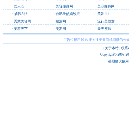
·
女人心
·
美容瘦身网
·
美容瘦身网
·
减肥方法
·
合肥天然婚纱摄
·
美发114
·
秀慧美容网
·
妞溜网
·
流行美假发
·
美容天下
·
美罗网
·
天天瘦啦
广告位招租10 欢迎关注美业商机网微信公众
|
关于本站
|
联系
Copyright© 2009-2
强烈建议使用 I