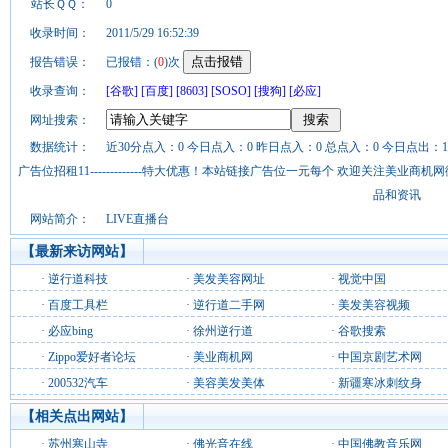
站长ＱＱ：
0
收录时间：
2011/5/29 16:52:39
报告错误：
已报错：(
0
)次
收录查询：
[谷歌]
[百度]
[8603]
[SOSO]
[搜狗]
[必应]
网址搜索：
数据统计：
近30分点入：0 今日点入：0 昨日点入：0 总点入：0 今日点出：1
广告位招租11-------------特大优惠！本站链接广告位一元每个 欢迎关注美业
品和资讯
网站简介：
LIVE直播台
【最新来访网站】
·
逆行道科技
·
美发美容网址
·
视觉中国
·
百度工具栏
·
逆行道二手网
·
美发美容视频
·
必应bing
·
徐州逆行道
·
谷歌搜索
·
Zippo爱好者论坛
·
美业商机网
·
中国京剧艺术网
·
200532汽车
·
美容美发美体
·
新疆寒冰刺纹身
【相关点出网站】
·
苏州寒山寺
·
佛光音在线
·
中国佛教音乐网