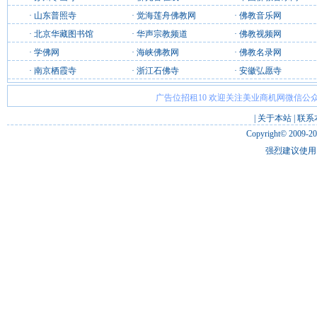
·
山东普照寺
·
觉海莲舟佛教网
·
佛教音乐网
·
北京华藏图书馆
·
华声宗教频道
·
佛教视频网
·
学佛网
·
海峡佛教网
·
佛教名录网
·
南京栖霞寺
·
浙江石佛寺
·
安徽弘愿寺
广告位招租10 欢迎关注美业商机网微信公众
|
关于本站
|
联系
Copyright© 2009-2
强烈建议使用 I