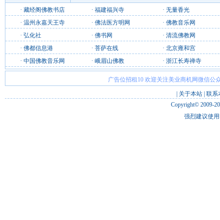
·
藏经阁佛教书店
·
福建福兴寺
·
无量香光
·
温州永嘉天王寺
·
佛法医方明网
·
佛教音乐网
·
弘化社
·
佛书网
·
清流佛教网
·
佛都信息港
·
菩萨在线
·
北京雍和宫
·
中国佛教音乐网
·
峨眉山佛教
·
浙江长寿禅寺
广告位招租10 欢迎关注美业商机网微信公众
|
关于本站
|
联系
Copyright© 2009-2
强烈建议使用 I