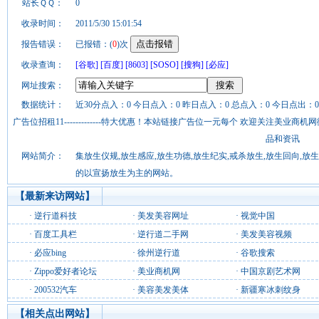
站长ＱＱ：
0
收录时间：
2011/5/30 15:01:54
报告错误：
已报错：(
0
)次
收录查询：
[谷歌]
[百度]
[8603]
[SOSO]
[搜狗]
[必应]
网址搜索：
数据统计：
近30分点入：0 今日点入：0 昨日点入：0 总点入：0 今日点出：0
广告位招租11-------------特大优惠！本站链接广告位一元每个 欢迎关注美业
品和资讯
网站简介：
集放生仪规,放生感应,放生功德,放生纪实,戒杀放生,放生回向,放
的以宣扬放生为主的网站。
【最新来访网站】
·
逆行道科技
·
美发美容网址
·
视觉中国
·
百度工具栏
·
逆行道二手网
·
美发美容视频
·
必应bing
·
徐州逆行道
·
谷歌搜索
·
Zippo爱好者论坛
·
美业商机网
·
中国京剧艺术网
·
200532汽车
·
美容美发美体
·
新疆寒冰刺纹身
【相关点出网站】