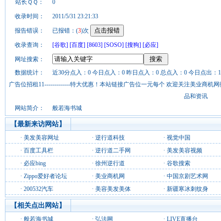
站长ＱＱ：
0
收录时间：
2011/5/31 23:21:33
报告错误：
已报错：(
3
)次
收录查询：
[谷歌]
[百度]
[8603]
[SOSO]
[搜狗]
[必应]
网址搜索：
数据统计：
近30分点入：0 今日点入：0 昨日点入：0 总点入：0 今日点出：1
广告位招租11-------------特大优惠！本站链接广告位一元每个 欢迎关注美业
品和资讯
网站简介：
般若海书城
【最新来访网站】
·
美发美容网址
·
逆行道科技
·
视觉中国
·
百度工具栏
·
逆行道二手网
·
美发美容视频
·
必应bing
·
徐州逆行道
·
谷歌搜索
·
Zippo爱好者论坛
·
美业商机网
·
中国京剧艺术网
·
200532汽车
·
美容美发美体
·
新疆寒冰刺纹身
【相关点出网站】
·
般若海书城
·
弘法网
·
LIVE直播台