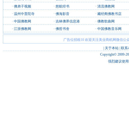
·
佛弟子视频
·
慈航经书
·
清流佛教网
·
温州中普陀寺
·
佛海影音
·
藏经阁佛教书店
·
中国佛教网
·
吉林佛界信息港
·
佛教歌曲网
·
江浙佛教网
·
佛哲书舍
·
中国佛教音乐网
广告位招租10 欢迎关注美业商机网微信公众
|
关于本站
|
联系
Copyright© 2009-2
强烈建议使用 I