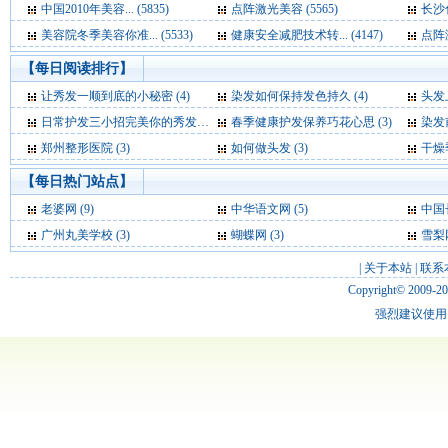
中国2010年美容... (5835)
点阵激光美容 (5565)
长沙化
美容院冬季美容你准... (5533)
健康安全减肥技术转... (4147)
点阵激
【每日阅读排行】
让秀发一顺到底的小秘密 (4)
染发如何保持发色持久 (4)
头发上
日常护发三小招完美你的秀发 (3)
春季健康护发保养巧花心思 (3)
染发
郑州整形医院 (3)
如何做头发 (3)
干燥
【每日热门站点】
老婆网
(9)
中华语文网
(5)
中国
广州丸美学校
(3)
蝴蝶网
(3)
雪梨
|
关于本站
|
联系
Copyright© 2009-2
强烈建议使用 I