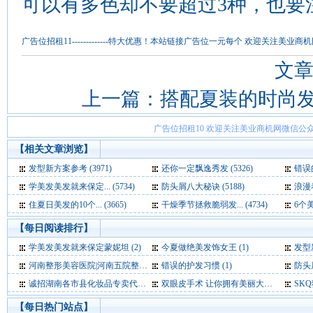
可以有多色却不要超过3种，也要
广告位招租11-------------特大优惠！本站链接广告位一元每个 欢迎关注
文
上一篇：
搭配夏装的时尚
广告位招租10 欢迎关注美业商机网微信公众
【相关文章浏览】
发型新方案参考 (3971)
还你一定飘逸秀发 (5326)
错误的
学美发美发就来保定... (5734)
防头屑八大秘诀 (5188)
浪漫卷
住夏日美发的10个... (3665)
干燥季节拯救脆弱发... (4734)
6个美
【每日阅读排行】
学美发美发就来保定蒙妮坦 (2)
今夏做绝美发饰女王 (1)
发型
河南整形美容医院|河南五院整形医院 (1)
错误的护发习惯 (1)
防头
诚招湖南各市县化妆品专卖代理分销 (1)
双眼皮手术 让你拥有美丽大眼 (1)
SKQ
【每日热门站点】