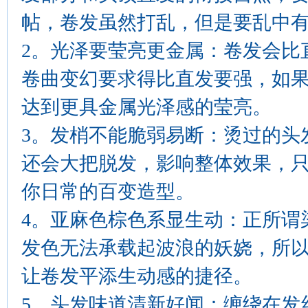
帖，卷发虽然打乱，但是要乱中
2。光泽要莹亮更金属：卷发会比
卷曲变幻要求得比直发要强，如
达到更具金属光泽感的莹亮。
3。发梢不能脆弱易断：烫过的头
还会大把脱发，影响整体效果，
你日常的百变造型。
4。亚麻色棕色系显生动：正所谓
发色无法承载起波浪的妖娆，所
让卷发平添生动感的捷径。
5。头发味道清新好闻：缠绕在发