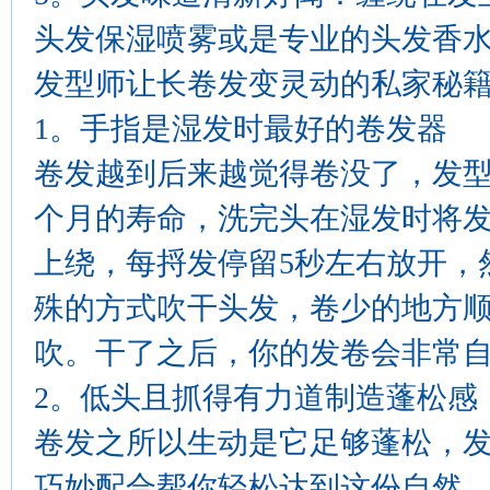
头发保湿喷雾或是专业的头发香
发型师让长卷发变灵动的私家秘
1。手指是湿发时最好的卷发器
卷发越到后来越觉得卷没了，发
个月的寿命，洗完头在湿发时将
上绕，每捋发停留5秒左右放开，
殊的方式吹干头发，卷少的地方
吹。干了之后，你的发卷会非常
2。低头且抓得有力道制造蓬松感
卷发之所以生动是它足够蓬松，
巧妙配合帮你轻松达到这份自然