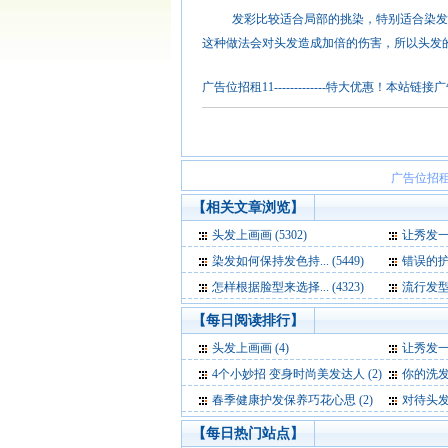
发彩比较适合局部的挑染，特别适合染发后
这种做法会对头发造成加倍的伤害，所以头发
广告位招租11-------------特大优惠
广告位招租
【相关文章浏览】
头发上画画 (5302)
让秀发一顺
染发如何保持发色持... (5449)
错误的护发
怎样根据脸型来选择... (4323)
流行发型的6
【每日阅读排行】
头发上画画 (4)
让秀发一
4个小妙招 变身时尚美发达人 (2)
你的洗发
春季健康护发保养巧花心思 (2)
对待头发的
【每日热门站点】