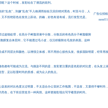
招呢？这个时候，发彩站在了潮流的前列。
“乱色”，到嫌“乱色”不入格调而纷纷又回归绝对黑色，时至今日，人
广告位招租
，又不拒绝彩色在发丝上跃动。的确，好色有道有戒，流行发型尤是。
mrm
过超细处理，在高分子树脂溶液中分散，分散后的有色高分子树脂吸附
细胞膜复合体层间，它不能透过毛小皮，仅沉积吸附在毛发的表面。这种
染成不同层次和颜色，以增强立体感，而不用担心损伤头发。很多国际明星，经常用
色都有可能成为主流。与挑染不同的是，发彩更注重的是色彩的对比度，在头发上涂
造型，足以彰显时尚的质感，成为众人的焦点。
染发的对比色度太过明显，不太适合办公室的工作氛围，不染发，又显得不够时尚，
的亮色，在下班后营造另一种风情。这样更能彰现出写字楼里的时尚。