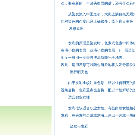
么，要在新的一年改头换面的话，还有什么花
从染发流入中国之初，大街上满目毫无规矩的
们对染色的态度已经正确很多，既不盲目变色
发彩原理
发彩的原理是染发时，色素或色素中间体经
在毛小皮的表面，或毛小皮的表层，F一层至
牢度一般用一次香波洗涤就能完全洗去。
因此，运用发彩可以随心所欲地将头发分部位
流行明亮色
由于发彩比较注重色彩，所以任何明亮的颜
视角变换，色彩重点也变换，配以个性鲜明的
适合职业女性
发彩比较适合职业女性。有些白领女性担心
发彩，在头发的边缘或刘海上涂出一片或一块
染发与发彩