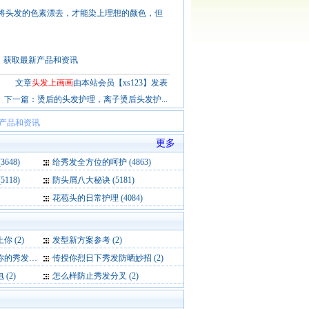
将头发的色素漂去，才能染上理想的颜色，但
会员，获取最新产品和资讯
文章
头发上画画
由本站会员【xs123】发表
下一篇：
烫后的头发护理，离子烫后头发护...
新产品和资讯
更多
648)
给秀发全方位的呵护 (4863)
118)
防头屑八大秘诀 (5181)
花苞头的日常护理 (4084)
 (2)
发型新方案参考 (2)
发 (2)
传授你烈日下秀发防晒妙招 (2)
(2)
怎么样防止秀发分叉 (2)