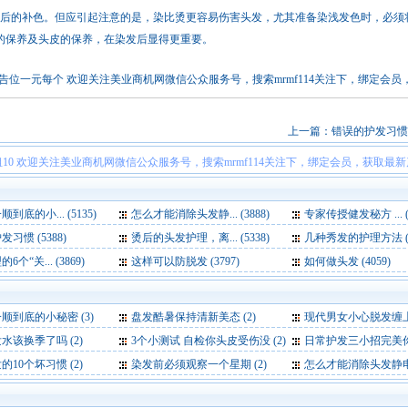
的补色。但应引起注意的是，染比烫更容易伤害头发，尤其准备染浅发色时，必须
的保养及头皮的保养，在染发后显得更重要。
！本站链接广告位一元每个 欢迎关注美业商机网微信公众服务号，搜索mrmf114关注下，绑定
上一篇：
错误的护发习惯
10 欢迎关注美业商机网微信公众服务号，搜索mrmf114关注下，绑定会员，获取最
到底的小... (5135)
怎么才能消除头发静... (3888)
专家传授健发秘方 ... (3
习惯 (5388)
烫后的头发护理，离... (5338)
几种秀发的护理方法 (5
个“关... (3869)
这样可以防脱发 (3797)
如何做头发 (4059)
顺到底的小秘密 (3)
盘发酷暑保持清新美态 (2)
现代男女小心脱发缠上你
水该换季了吗 (2)
3个小测试 自检你头皮受伤没 (2)
日常护发三小招完美你的秀
10个坏习惯 (2)
染发前必须观察一个星期 (2)
怎么才能消除头发静电 