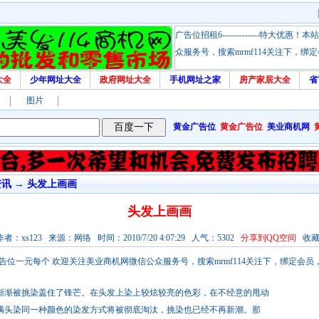
广告位招租6-------------特大
众服务号，搜索mrmf114关注下，
大全
少年网址大全
政府网址大全
手机网址之家
房产家居大全
省
图片
黄金广告位
黄金广告位
美业商机网
资讯
→
头发上画画
头发上画画
者：xs123 来源：网络 时间：2010/7/20 4:07:29 人气：5302
分享到QQ空间
收藏
！本站链接广告位一元每个 欢迎关注美业商机网微信公众服务号，搜索mrmf114关注下，绑定
渐渐被挑染盖住了锋芒。在头发上染上较炫较亮的色彩，在不经意的甩动
满头染同一种颜色的染发方式将被彻底淘汰，挑染也已经不再新潮。那