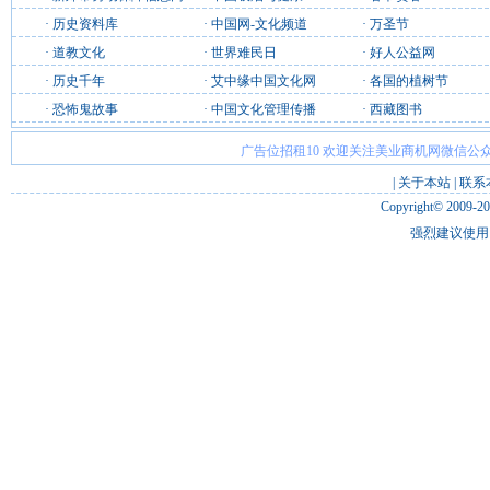
·
历史资料库
·
中国网-文化频道
·
万圣节
·
道教文化
·
世界难民日
·
好人公益网
·
历史千年
·
艾中缘中国文化网
·
各国的植树节
·
恐怖鬼故事
·
中国文化管理传播
·
西藏图书
广告位招租10 欢迎关注美业商机网微信公众
|
关于本站
|
联系
Copyright© 2009-2
强烈建议使用 I