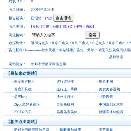
站长ＱＱ：
0
收录时间：
2009/9/7 2:02:41
报告错误：
已报错：(
2
)次
收录查询：
[谷歌]
[百度]
[8603]
[SOSO]
[搜狗]
[必应]
网址搜索：
数据统计：
近30分点入：0 今日点入：0 昨日点入：0 总点入：0 今日点出：2
广告位招租11-------------特大优惠！本站链接广告位一元每个 欢迎关注美业
品和资讯
网站简介：
新郑市劳动保障信息网
【最新来访网站】
·
美发美容网址
·
逆行道科技
·
视觉中国
·
百度工具栏
·
逆行道二手网
·
美发美容视频
·
必应bing
·
徐州逆行道
·
谷歌搜索
·
Zippo爱好者论坛
·
美业商机网
·
中国京剧艺术网
·
200532汽车
·
美容美发美体
·
新疆寒冰刺纹身
【相关点出网站】
·
新郑市劳动保障信息网
·
中国吸烟与健康
·
春节贺春