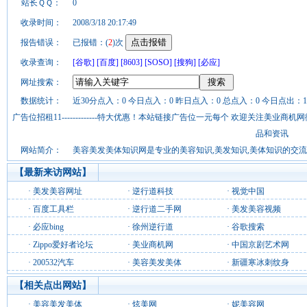
站长ＱＱ：
0
收录时间：
2008/3/18 20:17:49
报告错误：
已报错：(
2
)次
收录查询：
[谷歌]
[百度]
[8603]
[SOSO]
[搜狗]
[必应]
网址搜索：
数据统计：
近30分点入：0 今日点入：0 昨日点入：0 总点入：0 今日点出：1
广告位招租11-------------特大优惠！本站链接广告位一元每个 欢迎关注美业
品和资讯
网站简介：
美容美发美体知识网是专业的美容知识,美发知识,美体知识的交流
【最新来访网站】
·
美发美容网址
·
逆行道科技
·
视觉中国
·
百度工具栏
·
逆行道二手网
·
美发美容视频
·
必应bing
·
徐州逆行道
·
谷歌搜索
·
Zippo爱好者论坛
·
美业商机网
·
中国京剧艺术网
·
200532汽车
·
美容美发美体
·
新疆寒冰刺纹身
【相关点出网站】
·
美容美发美体
·
炫美网
·
妮美容网