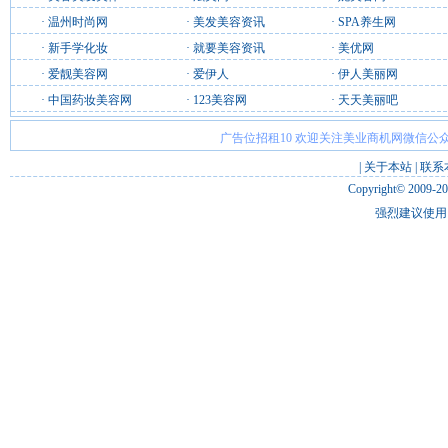
·
温州时尚网
·
美发美容资讯
·
SPA养生网
·
新手学化妆
·
就要美容资讯
·
美优网
·
爱靓美容网
·
爱伊人
·
伊人美丽网
·
中国药妆美容网
·
123美容网
·
天天美丽吧
广告位招租10 欢迎关注美业商机网微信公众
|
关于本站
|
联系
Copyright© 2009-2
强烈建议使用 I