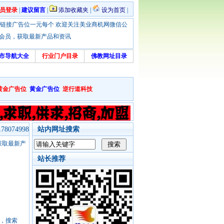
员登录
|
建议留言
|
添加收藏夹
|
设为首页
|
优惠！本站链接广告位一元每个 欢迎关注美业商机网微信公
绑定会员，获取最新产品和资讯
市导航大全
行业门户目录
佛教网址目录
黄金广告位
黄金广告位
逆行道科技
8074998
站内网址搜索
，获取最新产
站长推荐
号，搜索