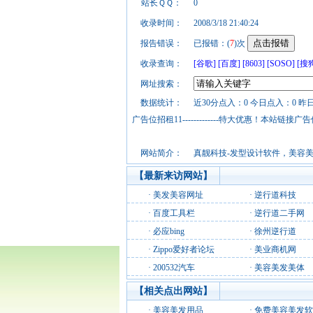
站长ＱＱ：
0
收录时间：
2008/3/18 21:40:24
报告错误：
已报错：(
7
)次
收录查询：
[谷歌]
[百度]
[8603]
[SOSO]
[搜
网址搜索：
数据统计：
近30分点入：0 今日点入：0 昨
广告位招租11-------------特大优惠！本
网站简介：
真靓科技-发型设计软件，美容美
【最新来访网站】
·
美发美容网址
·
逆行道科技
·
百度工具栏
·
逆行道二手网
·
必应bing
·
徐州逆行道
·
Zippo爱好者论坛
·
美业商机网
·
200532汽车
·
美容美发美体
【相关点出网站】
·
美容美发用品
·
免费美容美发软