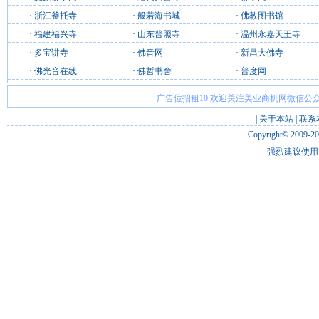
·
浙江釜托寺
·
般若海书城
·
佛教图书馆
·
福建福兴寺
·
山东普照寺
·
温州永嘉天王寺
·
多宝讲寺
·
佛音网
·
新昌大佛寺
·
佛光音在线
·
佛哲书舍
·
普度网
广告位招租10 欢迎关注美业商机网微信公众
|
关于本站
|
联系
Copyright© 2009-2
强烈建议使用 I