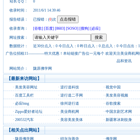
站长ＱＱ：
0
收录时间：
2011/6/1 14:39:46
报告错误：
已报错：(
0
)次
收录查询：
[谷歌]
[百度]
[8603]
[SOSO]
[搜狗]
[必应]
网址搜索：
数据统计：
近30分点入：0 今日点入：0 昨日点入：0 总点入：0 今日点出：1
广告位招租11-------------特大优惠！本站链接广告位一元每个 欢迎关注美业
品和资讯
网站简介：
陇原佛学网
【最新来访网站】
·
美发美容网址
·
逆行道科技
·
视觉中国
·
百度工具栏
·
逆行道二手网
·
美发美容视频
·
必应bing
·
徐州逆行道
·
谷歌搜索
·
Zippo爱好者论坛
·
美业商机网
·
中国京剧艺术网
·
200532汽车
·
美容美发美体
·
新疆寒冰刺纹身
【相关点出网站】
·
陇原佛学网
·
绍兴兴善寺
·
佛学网