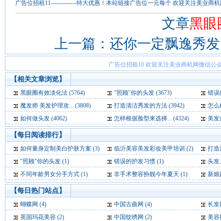
广告位招租11-------------特大优惠！本站链接广告位一元每个 欢迎关注
文章
黑眼
上一篇：
还你一定飘逸秀发
广告位招租10 欢迎关注美业商机网微信公众
【相关文章浏览】
黑眼圈有效淡化法 (5764)
"照顾"你的头发 (3673)
错误的
魔发师 美发护理攻... (3808)
打造清洁秀发的方法 (3942)
怎么样
如何做头发 (4062)
怎样根据脸型来选择... (4324)
美发师
【每日阅读排行】
如何量身定制美白护肤方案 (3)
临沂美容美发彩妆美甲培训 (2)
打造
"照顾"你的头发 (1)
错误的护发习惯 (1)
头发上
不同年龄男女分手方式 (1)
非手术整容扮靓今年夏天 (1)
新娘跟
【每日热门站点】
蝴蝶网
(4)
中国古曲网
(4)
长发
英国玛花美容
(2)
中国纹绣网
(2)
美容