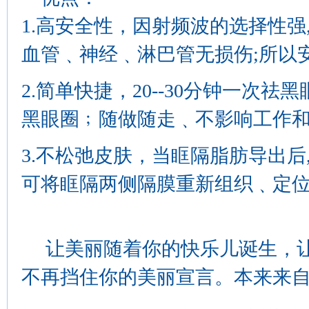
1.高安全性，因射频波的选择性强
血管﹑神经﹑淋巴管无损伤;所以
2.简单快捷，20--30分钟一
黑眼圈﹔随做随走﹑不影响工作
3.不松弛皮肤，当眶隔脂肪导出后
可将眶隔两侧隔膜重新组织﹑定位
让美丽随着你的快乐儿诞生，让
不再挡住你的美丽宣言。本来来