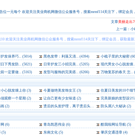
！本站链接广告位一元每个 欢迎关注美业商机网微信公众服务号，搜索mrmf114关注下，绑定
文章
美丽走出
上一篇：
小
10 欢迎关注美业商机网微信公众服务号，搜索mrmf114关注下，绑定会员，获取最
发保养巧... (5014)
黑色发带：利落又清... (4394)
小梳子里的大秘密 (601
下秀发防... (5021)
日常护发三小招完美... (5205)
现代男女小心脱发缠... (
一定要做... (5163)
发型与服饰的完美搭... (6266)
万物复苏的春天 怎... (5
小心脱发缠上你 (3)
今夏做绝美发饰女王 (3)
住夏日美发的10个细节 
须观察一个星期 (2)
让自己更有少女味道 (2)
完美新娘的发型设计计划
 (2)
烫后的头发护理，离子烫后头发护理 (2)
防头屑八大秘诀 (2)
警网
(6)
青岛凯恩伟业
(6)
酷我啦网址导航
(5)
币
(5)
东南文化
(5)
肇庆交通违章
(4)