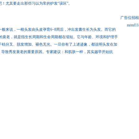
！尤其要走出那些习以为常的护发“误区”。
广告位招租
mrm
一般来说，一根头发由头皮孕育6~8周后，冲出发囊生长为头发。而它的
头发的衰老，就是指生长周期和生命周期都在缩短。它与年龄、环境和护理手
干枯分叉、脱发增加、褪色无光。一旦你有了上述迹象，都说明头发在加
外，导致秀发衰老的重要原因。专家建议：和肌肤一样，其实越早开始抗