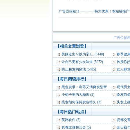
广告位招租11-------------特大优惠
广告位招租
【相关文章浏览】
美丽走出习以为常3... (5149)
春季健康护
让自己更有少女味道 (5272)
传授你烈日
防止脱发的妙法 (5485)
女人睡觉前
【每日阅读排行】
黑色发带：利落又清爽发型帮手 (4)
现代男女
小梳子里的大秘密 (2)
染发前必
染发如何保持发色持久 (2)
头发上画画
【每日热门站点】
英路软件
(7)
瓷都交
长春纹身联合会
(5)
金日钱