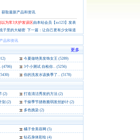
会员，获取最新产品和资讯
习以为常3大护发误区
由本站会员【xs123】发表
梳子里的大秘密
下一篇：
让自己更有少女味道
新产品和资讯
更多
2)
今夏做绝美发饰女王 (5289)
4706)
3个小测试 自检你... (5256)
430)
你的洗发水该换季了... (5178)
(2)
打造清洁秀发的方法 (2)
 (2)
干燥季节拯救脆弱发丝妙计 (2)
多色挑染 (2)
橘子舍美容网
(5)
钻石身体彩绘
(4)