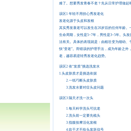
难了。想要秀发青春不老？先从日常护理做起吧
误区1 年轻不用担心秀发老化
发老化源于头皮和发根
其实秀发衰老可以发生在20岁后的任何年龄。
生命周期，女性是5~7年，男性是3~5年。
法有关。具体的表现就是：由粗壮变为细幼、
快“变老”。而错误的护理手法，成为年龄之
老，越容易逆转秀发老化趋势。
误区2 依“发质”挑选洗发水
1.头皮肤质才是挑选依据
2.一纸巧断头皮肤质
3.洗发水要对症头皮问题
误区3 隔天才洗一次头
1.每天科学洗头可抗老
2.洗头前一定要先梳头
3.指腹按摩活化发根
4.吹干才不给头发坏信号