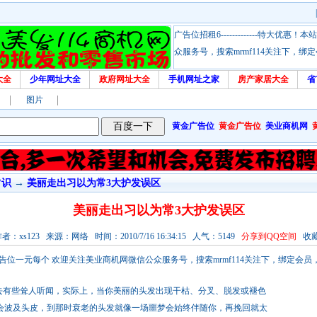
广告位招租6-------------特大
众服务号，搜索mrmf114关注下，
大全
少年网址大全
政府网址大全
手机网址之家
房产家居大全
省
图片
黄金广告位
黄金广告位
美业商机网
常识
→
美丽走出习以为常3大护发误区
美丽走出习以为常3大护发误区
：xs123 来源：网络 时间：2010/7/16 16:34:15 人气：5149
分享到QQ空间
收
！本站链接广告位一元每个 欢迎关注美业商机网微信公众服务号，搜索mrmf114关注下，绑定
上去有些耸人听闻，实际上，当你美丽的头发出现干枯、分叉、脱发或褪色
会波及头皮，到那时衰老的头发就像一场噩梦会始终伴随你，再挽回就太