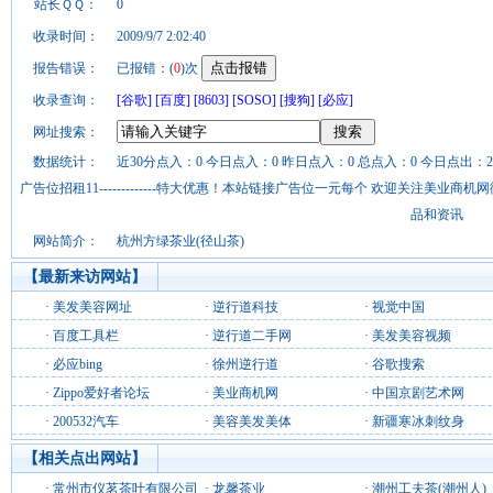
站长ＱＱ：
0
收录时间：
2009/9/7 2:02:40
报告错误：
已报错：(
0
)次
收录查询：
[谷歌]
[百度]
[8603]
[SOSO]
[搜狗]
[必应]
网址搜索：
数据统计：
近30分点入：0 今日点入：0 昨日点入：0 总点入：0 今日点出：2
广告位招租11-------------特大优惠！本站链接广告位一元每个 欢迎关注美业
品和资讯
网站简介：
杭州方绿茶业(径山茶)
【最新来访网站】
·
美发美容网址
·
逆行道科技
·
视觉中国
·
百度工具栏
·
逆行道二手网
·
美发美容视频
·
必应bing
·
徐州逆行道
·
谷歌搜索
·
Zippo爱好者论坛
·
美业商机网
·
中国京剧艺术网
·
200532汽车
·
美容美发美体
·
新疆寒冰刺纹身
【相关点出网站】
·
常州市仪茗茶叶有限公司
·
龙馨茶业
·
潮州工夫茶(潮州人)