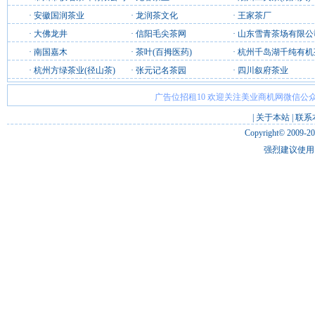
·
安徽国润茶业
·
龙润茶文化
·
王家茶厂
·
大佛龙井
·
信阳毛尖茶网
·
山东雪青茶场有限公
·
南国嘉木
·
茶叶(百拇医药)
·
杭州千岛湖千纯有机
·
杭州方绿茶业(径山茶)
·
张元记名茶园
·
四川叙府茶业
广告位招租10 欢迎关注美业商机网微信公众
|
关于本站
|
联系
Copyright© 2009-2
强烈建议使用 I