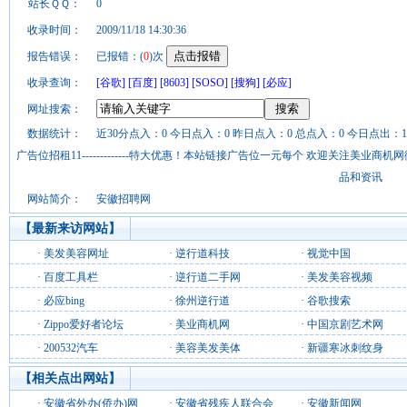
站长ＱＱ：
0
收录时间：
2009/11/18 14:30:36
报告错误：
已报错：(
0
)次
收录查询：
[谷歌]
[百度]
[8603]
[SOSO]
[搜狗]
[必应]
网址搜索：
数据统计：
近30分点入：0 今日点入：0 昨日点入：0 总点入：0 今日点出：1
广告位招租11-------------特大优惠！本站链接广告位一元每个 欢迎关注美业
品和资讯
网站简介：
安徽招聘网
【最新来访网站】
·
美发美容网址
·
逆行道科技
·
视觉中国
·
百度工具栏
·
逆行道二手网
·
美发美容视频
·
必应bing
·
徐州逆行道
·
谷歌搜索
·
Zippo爱好者论坛
·
美业商机网
·
中国京剧艺术网
·
200532汽车
·
美容美发美体
·
新疆寒冰刺纹身
【相关点出网站】
·
安徽省外办(侨办)网
·
安徽省残疾人联合会
·
安徽新闻网