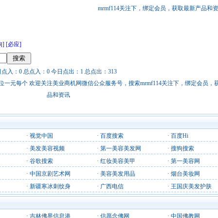
mrmf114关注下，绑定会员，获取最新产品和
狗]
[必应]
日点入：0 总点入：0 今日点出：1 总点出：313
站链接广告位一元每个 欢迎关注美业商机网微信公众服务号，搜索mrmf114关注下，绑定会员
品和资讯
·
视觉中国
·
百度搜索
·
百度Hi
·
美发美容视频
·
第一美容美发网
·
搜狗搜索
·
谷歌搜索
·
红妆美容美甲
·
第一美容网
·
中国京剧艺术网
·
美容美发用品
·
烟台美妆网
·
新疆寒冰刺纹身
·
广西电信
·
王国庆美发护肤
·
吉林佛界信息港
·
信愿念佛网
·
中国佛教网