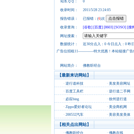
站长ＱＱ：
0
收录时间：
2011/5/28 23:24:05
报告错误：
已报错：(
6
)次
收录查询：
[谷歌]
[百度]
[8603]
[SOSO]
[搜
网址搜索：
数据统计：
近30分点入：0 今日点入：0 昨
广告位招租11-------------特大优惠！本
网站简介：
佛教听经台
【最新来访网站】
·
逆行道科技
·
美发美容网址
·
百度工具栏
·
逆行道二手网
·
必应bing
·
徐州逆行道
·
Zippo爱好者论坛
·
美业商机网
·
200532汽车
·
美容美发美体
【相关点出网站】
·
佛教听经台
·
佛教在线