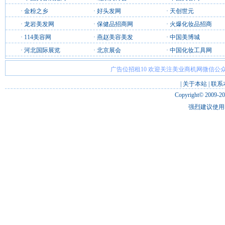
·
金粉之乡
·
好头发网
·
天创世元
·
龙岩美发网
·
保健品招商网
·
火爆化妆品招商
·
114美容网
·
燕赵美容美发
·
中国美博城
·
河北国际展览
·
北京展会
·
中国化妆工具网
广告位招租10 欢迎关注美业商机网微信公众
|
关于本站
|
联系
Copyright© 2009-2
强烈建议使用 I