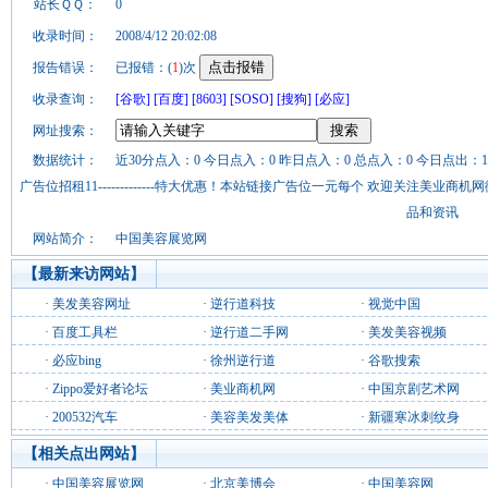
站长ＱＱ：
0
收录时间：
2008/4/12 20:02:08
报告错误：
已报错：(
1
)次
收录查询：
[谷歌]
[百度]
[8603]
[SOSO]
[搜狗]
[必应]
网址搜索：
数据统计：
近30分点入：0 今日点入：0 昨日点入：0 总点入：0 今日点出：1
广告位招租11-------------特大优惠！本站链接广告位一元每个 欢迎关注美业
品和资讯
网站简介：
中国美容展览网
【最新来访网站】
·
美发美容网址
·
逆行道科技
·
视觉中国
·
百度工具栏
·
逆行道二手网
·
美发美容视频
·
必应bing
·
徐州逆行道
·
谷歌搜索
·
Zippo爱好者论坛
·
美业商机网
·
中国京剧艺术网
·
200532汽车
·
美容美发美体
·
新疆寒冰刺纹身
【相关点出网站】
·
中国美容展览网
·
北京美博会
·
中国美容网