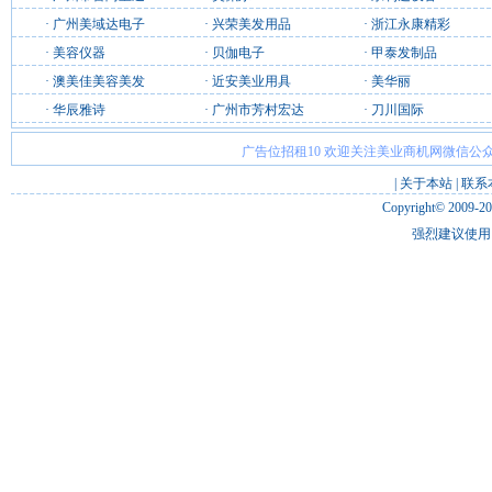
·
广州美域达电子
·
兴荣美发用品
·
浙江永康精彩
·
美容仪器
·
贝伽电子
·
甲泰发制品
·
澳美佳美容美发
·
近安美业用具
·
美华丽
·
华辰雅诗
·
广州市芳村宏达
·
刀川国际
广告位招租10 欢迎关注美业商机网微信公众
|
关于本站
|
联系
Copyright© 2009-2
强烈建议使用 I