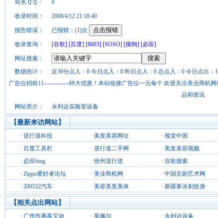
站长ＱＱ：
0
收录时间：
2008/4/12 21:18:40
报告错误：
已报错：(
1
)次
收录查询：
[谷歌]
[百度]
[8603]
[SOSO]
[搜狗]
[必应]
网址搜索：
数据统计：
近30分点入：0 今日点入：0 昨日点入：0 总点入：0 今日点出：1
广告位招租11-------------特大优惠！本站链接广告位一元每个 欢迎关注美业
品和资讯
网站简介：
永利达实验室设备
【最新来访网站】
·
逆行道科技
·
美发美容网址
·
视觉中国
·
百度工具栏
·
逆行道二手网
·
美发美容视频
·
必应bing
·
徐州逆行道
·
谷歌搜索
·
Zippo爱好者论坛
·
美业商机网
·
中国京剧艺术网
·
200532汽车
·
美容美发美体
·
新疆寒冰刺纹身
【相关点出网站】
·
广州市番禺宝迪
·
英佩尔
·
永利达设备