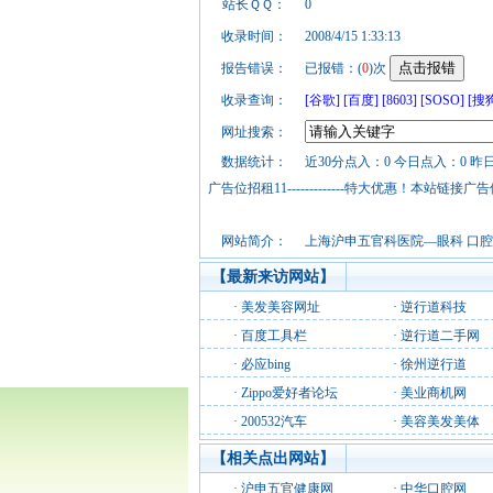
站长ＱＱ：
0
收录时间：
2008/4/15 1:33:13
报告错误：
已报错：(
0
)次
收录查询：
[谷歌]
[百度]
[8603]
[SOSO]
[搜
网址搜索：
数据统计：
近30分点入：0 今日点入：0 昨
广告位招租11-------------特大优惠！本
网站简介：
上海沪申五官科医院—眼科 口腔
【最新来访网站】
·
美发美容网址
·
逆行道科技
·
百度工具栏
·
逆行道二手网
·
必应bing
·
徐州逆行道
·
Zippo爱好者论坛
·
美业商机网
·
200532汽车
·
美容美发美体
【相关点出网站】
·
沪申五官健康网
·
中华口腔网