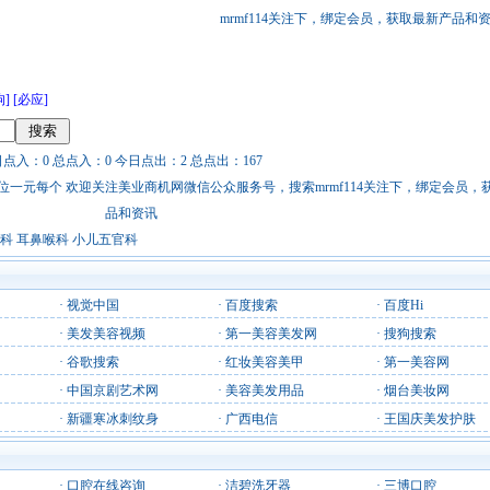
mrmf114关注下，绑定会员，获取最新产品和
狗]
[必应]
日点入：0 总点入：0 今日点出：2 总点出：167
站链接广告位一元每个 欢迎关注美业商机网微信公众服务号，搜索mrmf114关注下，绑定会员
品和资讯
科 耳鼻喉科 小儿五官科
·
视觉中国
·
百度搜索
·
百度Hi
·
美发美容视频
·
第一美容美发网
·
搜狗搜索
·
谷歌搜索
·
红妆美容美甲
·
第一美容网
·
中国京剧艺术网
·
美容美发用品
·
烟台美妆网
·
新疆寒冰刺纹身
·
广西电信
·
王国庆美发护肤
·
口腔在线咨询
·
洁碧洗牙器
·
三博口腔