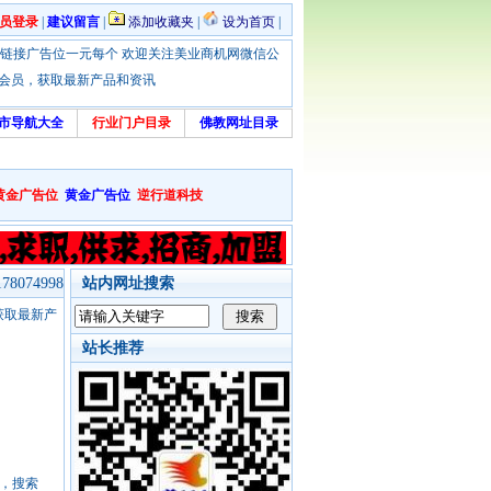
员登录
|
建议留言
|
添加收藏夹
|
设为首页
|
优惠！本站链接广告位一元每个 欢迎关注美业商机网微信公
绑定会员，获取最新产品和资讯
市导航大全
行业门户目录
佛教网址目录
黄金广告位
黄金广告位
逆行道科技
8074998
站内网址搜索
，获取最新产
站长推荐
号，搜索