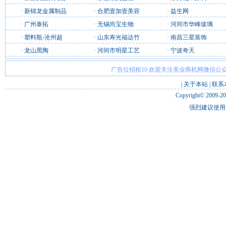
·
新锦龙金属制品
·
合肥壹加壹美容
·
益生网
·
广州泰拓
·
无锡尚宝生物
·
河间市华峰玻璃
·
塑料瓶-沧州超
·
山东寿光福达竹
·
南昌三星装饰
·
龙山黑陶
·
河间市明星工艺
·
宁波奇天
广告位招租10 欢迎关注美业商机网微信公众
|
关于本站
|
联系
Copyright© 2009-2
强烈建议使用 I