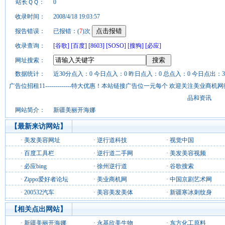
站长ＱＱ：
0
收录时间：
2008/4/18 19:03:57
报告错误：
已报错：(
7
)次
收录查询：
[谷歌]
[百度]
[8603]
[SOSO]
[搜狗]
[必应]
网址搜索：
数据统计：
近30分点入：0 今日点入：0 昨日点入：0 总点入：0 今日点出：3
广告位招租11-------------特大优惠！本站链接广告位一元每个 欢迎关注美业
品和资讯
网站简介：
新疆美丽开海娜
【最新来访网站】
·
美发美容网址
·
逆行道科技
·
视觉中国
·
百度工具栏
·
逆行道二手网
·
美发美容视频
·
必应bing
·
徐州逆行道
·
谷歌搜索
·
Zippo爱好者论坛
·
美业商机网
·
中国京剧艺术网
·
200532汽车
·
美容美发美体
·
新疆寒冰刺纹身
【相关点出网站】
·
新疆美丽开海娜
·
永基欣美生物
·
东方化工原料