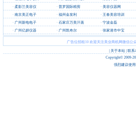
·
柔影兰美容仪
·
普罗国际精剪
·
美容仪器网
·
南京美正电子
·
福州金发利
·
王春美容培训
·
广州新电电子
·
石家庄万美汗蒸
·
宁波金磊
·
广州亿妍仪器
·
广州凯奇尔
·
张家港市中宝
广告位招租10 欢迎关注美业商机网微信公众
|
关于本站
|
联系
Copyright© 2009-2
强烈建议使用 I