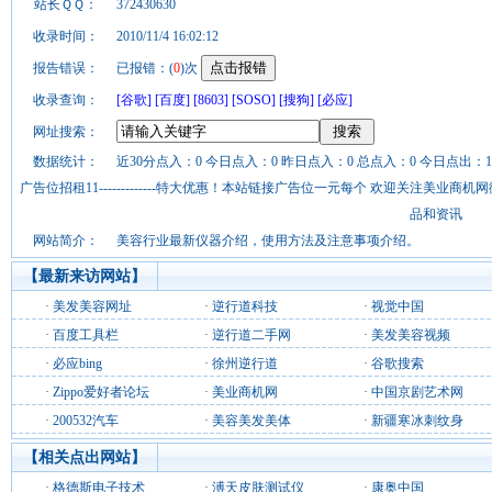
站长ＱＱ：
372430630
收录时间：
2010/11/4 16:02:12
报告错误：
已报错：(
0
)次
收录查询：
[谷歌]
[百度]
[8603]
[SOSO]
[搜狗]
[必应]
网址搜索：
数据统计：
近30分点入：0 今日点入：0 昨日点入：0 总点入：0 今日点出：1
广告位招租11-------------特大优惠！本站链接广告位一元每个 欢迎关注美业
品和资讯
网站简介：
美容行业最新仪器介绍，使用方法及注意事项介绍。
【最新来访网站】
·
美发美容网址
·
逆行道科技
·
视觉中国
·
百度工具栏
·
逆行道二手网
·
美发美容视频
·
必应bing
·
徐州逆行道
·
谷歌搜索
·
Zippo爱好者论坛
·
美业商机网
·
中国京剧艺术网
·
200532汽车
·
美容美发美体
·
新疆寒冰刺纹身
【相关点出网站】
·
格德斯电子技术
·
溥天皮肤测试仪
·
康奥中国