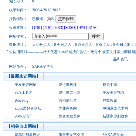
站长ＱＱ：
0
收录时间：
2008/4/28 18:20:25
报告错误：
已报错：(
0
)次
收录查询：
[谷歌]
[百度]
[8603]
[SOSO]
[搜狗]
[必应]
网址搜索：
数据统计：
近30分点入：0 今日点入：0 昨日点入：0 总点入：0 今日点出：1
广告位招租11-------------特大优惠！本站链接广告位一元每个 欢迎关注美业
品和资讯
网站简介：
SAKA发学会
【最新来访网站】
·
美发美容网址
·
逆行道科技
·
视觉中国
·
百度工具栏
·
逆行道二手网
·
美发美容视频
·
必应bing
·
徐州逆行道
·
谷歌搜索
·
Zippo爱好者论坛
·
美业商机网
·
中国京剧艺术网
·
200532汽车
·
美容美发美体
·
新疆寒冰刺纹身
【相关点出网站】
·
黄高明形象设计
·
张景惠发艺交流
·
SAKA发学会