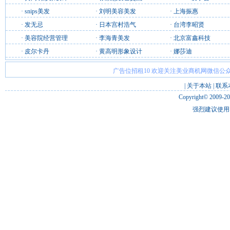
·
snips美发
·
刘明美容美发
·
上海振惠
·
发无忌
·
日本宫村浩气
·
台湾李昭贤
·
美容院经营管理
·
李海青美发
·
北京富鑫科技
·
皮尔卡丹
·
黄高明形象设计
·
娜莎迪
广告位招租10 欢迎关注美业商机网微信公众
|
关于本站
|
联系
Copyright© 2009-2
强烈建议使用 I