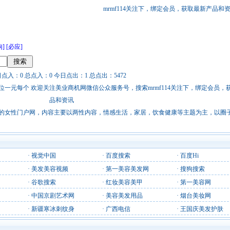
mrmf114关注下，绑定会员，获取最新产品和
狗]
[必应]
点入：0 总点入：0 今日点出：1 总点出：5472
站链接广告位一元每个 欢迎关注美业商机网微信公众服务号，搜索mrmf114关注下，绑定会员
品和资讯
的女性门户网，内容主要以两性内容，情感生活，家居，饮食健康等主题为主，以圈
·
视觉中国
·
百度搜索
·
百度Hi
·
美发美容视频
·
第一美容美发网
·
搜狗搜索
·
谷歌搜索
·
红妆美容美甲
·
第一美容网
·
中国京剧艺术网
·
美容美发用品
·
烟台美妆网
·
新疆寒冰刺纹身
·
广西电信
·
王国庆美发护肤