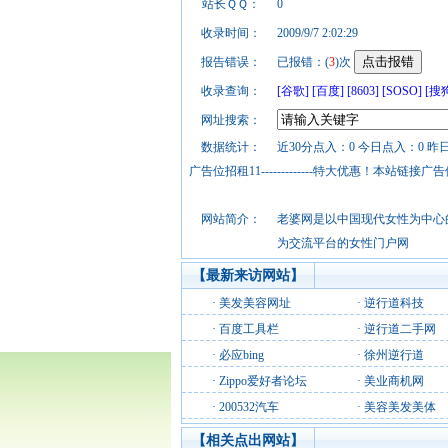
站长ＱＱ：
0
收录时间：
2009/9/7 2:02:29
报告错误：
已报错：(
3
)次
收录查询：
[谷歌]
[百度]
[8603]
[SOSO]
[搜
网址搜索：
数据统计：
近30分点入：0 今日点入：0 昨日
广告位招租11-------------特大优惠！本
网站简介：
老婆网是以中国现代女性为中心
为交流平台的女性门户网
【最新来访网站】
·
美发美容网址
·
逆行道科技
·
百度工具栏
·
逆行道二手网
·
必应bing
·
徐州逆行道
·
Zippo爱好者论坛
·
美业商机网
·
200532汽车
·
美容美发美体
【相关点出网站】