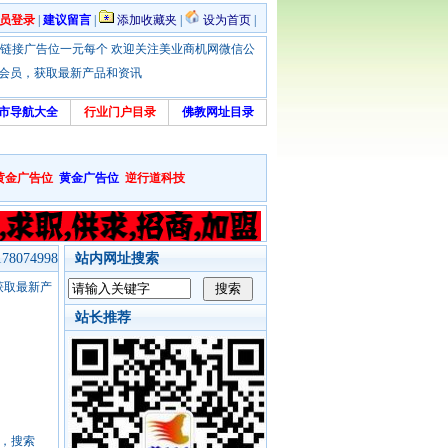
员登录
|
建议留言
|
添加收藏夹
|
设为首页
|
优惠！本站链接广告位一元每个 欢迎关注美业商机网微信公
绑定会员，获取最新产品和资讯
市导航大全
行业门户目录
佛教网址目录
黄金广告位
黄金广告位
逆行道科技
8074998
站内网址搜索
，获取最新产
站长推荐
号，搜索